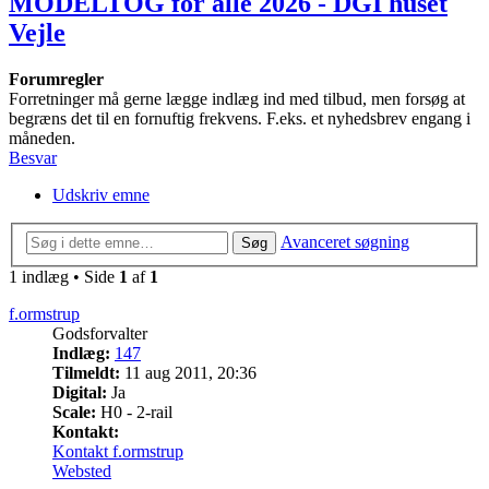
MODELTOG for alle 2026 - DGI huset
Vejle
Forumregler
Forretninger må gerne lægge indlæg ind med tilbud, men forsøg at
begræns det til en fornuftig frekvens. F.eks. et nyhedsbrev engang i
måneden.
Besvar
Udskriv emne
Avanceret søgning
Søg
1 indlæg • Side
1
af
1
f.ormstrup
Godsforvalter
Indlæg:
147
Tilmeldt:
11 aug 2011, 20:36
Digital:
Ja
Scale:
H0 - 2-rail
Kontakt:
Kontakt f.ormstrup
Websted