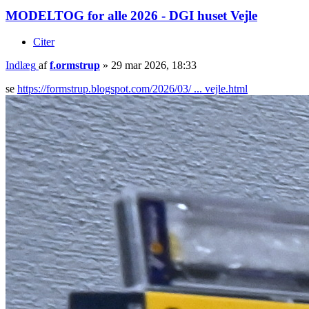
MODELTOG for alle 2026 - DGI huset Vejle
Citer
Indlæg
af
f.ormstrup
»
29 mar 2026, 18:33
se
https://formstrup.blogspot.com/2026/03/ ... vejle.html