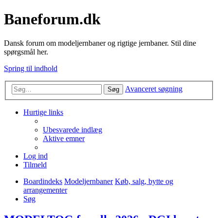
Baneforum.dk
Dansk forum om modeljernbaner og rigtige jernbaner. Stil dine
spørgsmål her.
Spring til indhold
Avanceret søgning
Søg
Hurtige links
Ubesvarede indlæg
Aktive emner
Log ind
Tilmeld
Boardindeks
Modeljernbaner
Køb, salg, bytte og
arrangementer
Søg