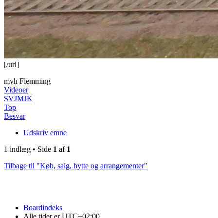
[/url]
mvh Flemming
Videoer
SVJMJK
Top
Besvar
Udskriv emne
1 indlæg • Side
1
af
1
Tilbage til "Køb, salg, bytte og arrangementer"
Boardindeks
Alle tider er
UTC+02:00