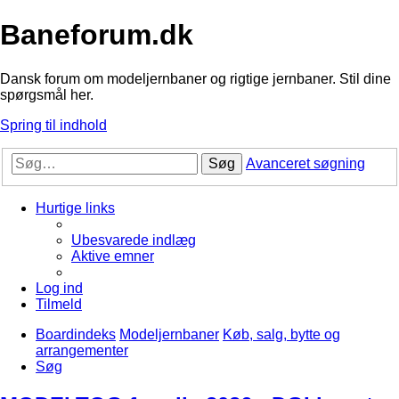
Baneforum.dk
Dansk forum om modeljernbaner og rigtige jernbaner. Stil dine
spørgsmål her.
Spring til indhold
Søg
Avanceret søgning
Hurtige links
Ubesvarede indlæg
Aktive emner
Log ind
Tilmeld
Boardindeks
Modeljernbaner
Køb, salg, bytte og
arrangementer
Søg