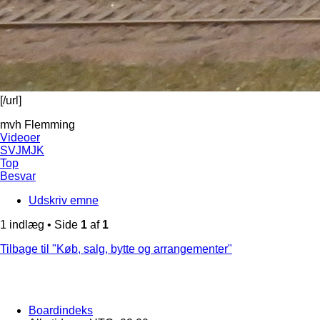
[/url]
mvh Flemming
Videoer
SVJMJK
Top
Besvar
Udskriv emne
1 indlæg • Side
1
af
1
Tilbage til "Køb, salg, bytte og arrangementer"
Boardindeks