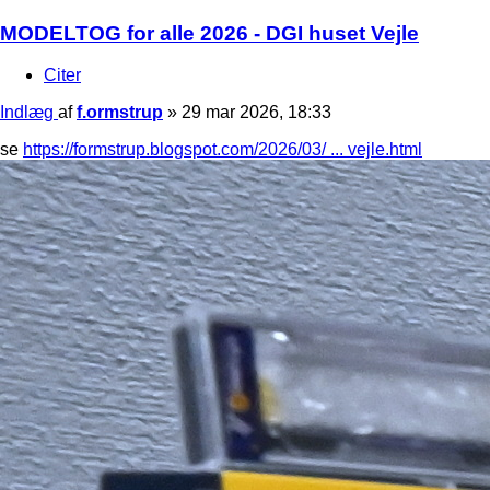
MODELTOG for alle 2026 - DGI huset Vejle
Citer
Indlæg
af
f.ormstrup
»
29 mar 2026, 18:33
se
https://formstrup.blogspot.com/2026/03/ ... vejle.html