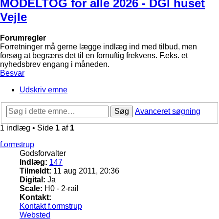
MODELTOG for alle 2026 - DGI huset
Vejle
Forumregler
Forretninger må gerne lægge indlæg ind med tilbud, men
forsøg at begræns det til en fornuftig frekvens. F.eks. et
nyhedsbrev engang i måneden.
Besvar
Udskriv emne
Søg
Avanceret søgning
1 indlæg • Side
1
af
1
f.ormstrup
Godsforvalter
Indlæg:
147
Tilmeldt:
11 aug 2011, 20:36
Digital:
Ja
Scale:
H0 - 2-rail
Kontakt:
Kontakt f.ormstrup
Websted