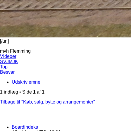
[/url]
mvh Flemming
Videoer
SVJMJK
Top
Besvar
Udskriv emne
1 indlæg • Side
1
af
1
Tilbage til "Køb, salg, bytte og arrangementer"
Boardindeks