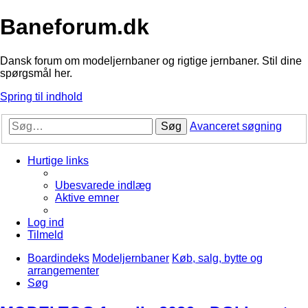
Baneforum.dk
Dansk forum om modeljernbaner og rigtige jernbaner. Stil dine
spørgsmål her.
Spring til indhold
Søg
Avanceret søgning
Hurtige links
Ubesvarede indlæg
Aktive emner
Log ind
Tilmeld
Boardindeks
Modeljernbaner
Køb, salg, bytte og
arrangementer
Søg