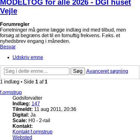
MODELTOG for alle 2026 - DGI huset
Vejle
Forumregler
Forretninger må gerne lægge indlæg ind med tilbud, men
forsøg at begræns det til en fornuftig frekvens. F.eks. et
nyhedsbrev engang i måneden.
Besvar
Udskriv emne
Søg
Avanceret søgning
1 indlæg • Side
1
af
1
f.ormstrup
Godsforvalter
Indlæg:
147
Tilmeldt:
11 aug 2011, 20:36
Digital:
Ja
Scale:
H0 - 2-rail
Kontakt:
Kontakt f.ormstrup
Websted