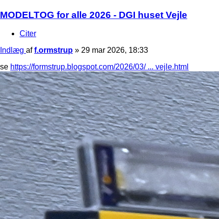
MODELTOG for alle 2026 - DGI huset Vejle
Citer
Indlæg
af
f.ormstrup
»
29 mar 2026, 18:33
se
https://formstrup.blogspot.com/2026/03/ ... vejle.html