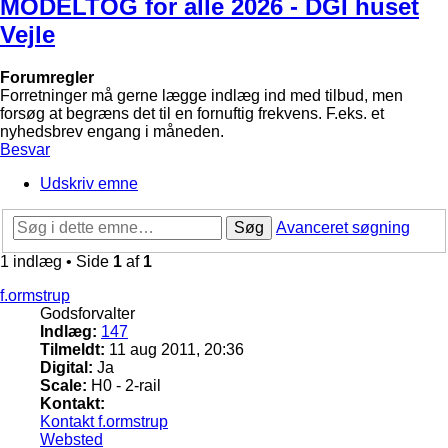
MODELTOG for alle 2026 - DGI huset
Vejle
Forumregler
Forretninger må gerne lægge indlæg ind med tilbud, men
forsøg at begræns det til en fornuftig frekvens. F.eks. et
nyhedsbrev engang i måneden.
Besvar
Udskriv emne
Søg
Avanceret søgning
1 indlæg • Side
1
af
1
f.ormstrup
Godsforvalter
Indlæg:
147
Tilmeldt:
11 aug 2011, 20:36
Digital:
Ja
Scale:
H0 - 2-rail
Kontakt:
Kontakt f.ormstrup
Websted