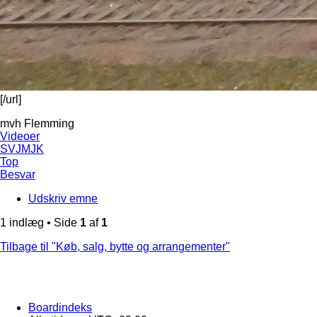
[/url]
mvh Flemming
Videoer
SVJMJK
Top
Besvar
Udskriv emne
1 indlæg • Side
1
af
1
Tilbage til "Køb, salg, bytte og arrangementer"
Boardindeks