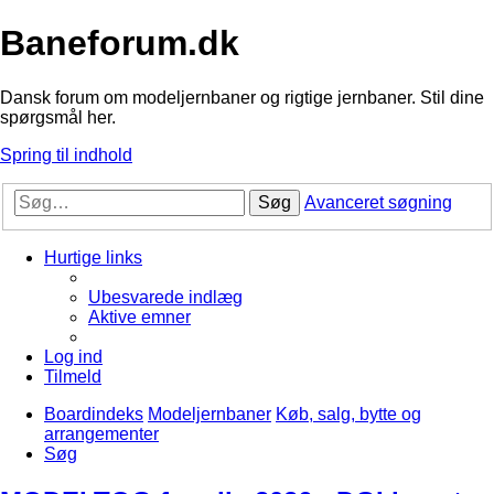
Baneforum.dk
Dansk forum om modeljernbaner og rigtige jernbaner. Stil dine
spørgsmål her.
Spring til indhold
Søg
Avanceret søgning
Hurtige links
Ubesvarede indlæg
Aktive emner
Log ind
Tilmeld
Boardindeks
Modeljernbaner
Køb, salg, bytte og
arrangementer
Søg