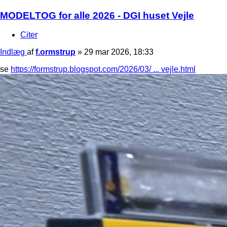
MODELTOG for alle 2026 - DGI huset Vejle
Citer
Indlæg
af
f.ormstrup
»
29 mar 2026, 18:33
se
https://formstrup.blogspot.com/2026/03/ ... vejle.html