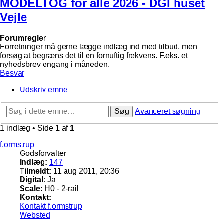
MODELTOG for alle 2026 - DGI huset
Vejle
Forumregler
Forretninger må gerne lægge indlæg ind med tilbud, men
forsøg at begræns det til en fornuftig frekvens. F.eks. et
nyhedsbrev engang i måneden.
Besvar
Udskriv emne
Søg
Avanceret søgning
1 indlæg • Side
1
af
1
f.ormstrup
Godsforvalter
Indlæg:
147
Tilmeldt:
11 aug 2011, 20:36
Digital:
Ja
Scale:
H0 - 2-rail
Kontakt:
Kontakt f.ormstrup
Websted