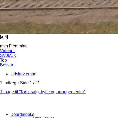
[/url]
mvh Flemming
Videoer
SVJMJK
Top
Besvar
Udskriv emne
1 indlæg • Side
1
af
1
Tilbage til "Køb, salg, bytte og arrangementer"
Boardindeks