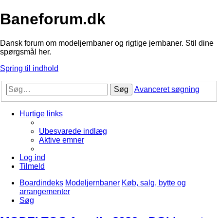
Baneforum.dk
Dansk forum om modeljernbaner og rigtige jernbaner. Stil dine
spørgsmål her.
Spring til indhold
Søg
Avanceret søgning
Hurtige links
Ubesvarede indlæg
Aktive emner
Log ind
Tilmeld
Boardindeks
Modeljernbaner
Køb, salg, bytte og
arrangementer
Søg