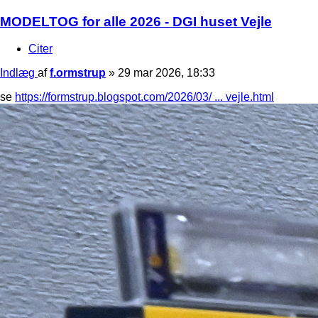
MODELTOG for alle 2026 - DGI huset Vejle
Citer
Indlæg
af
f.ormstrup
»
29 mar 2026, 18:33
se
https://formstrup.blogspot.com/2026/03/ ... vejle.html