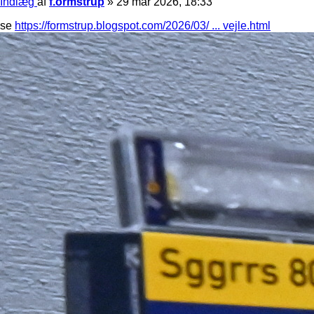
Indlæg
af
f.ormstrup
»
29 mar 2026, 18:33
se
https://formstrup.blogspot.com/2026/03/ ... vejle.html