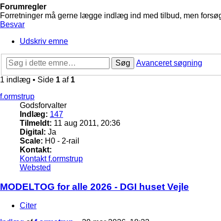
Forumregler
Forretninger må gerne lægge indlæg ind med tilbud, men forsøg 
Besvar
Udskriv emne
Søg
Avanceret søgning
1 indlæg • Side
1
af
1
f.ormstrup
Godsforvalter
Indlæg:
147
Tilmeldt:
11 aug 2011, 20:36
Digital:
Ja
Scale:
H0 - 2-rail
Kontakt:
Kontakt f.ormstrup
Websted
MODELTOG for alle 2026 - DGI huset Vejle
Citer