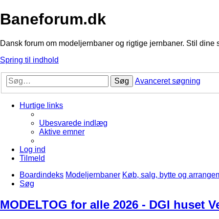
Baneforum.dk
Dansk forum om modeljernbaner og rigtige jernbaner. Stil dine 
Spring til indhold
Søg
Avanceret søgning
Hurtige links
Ubesvarede indlæg
Aktive emner
Log ind
Tilmeld
Boardindeks
Modeljernbaner
Køb, salg, bytte og arrange
Søg
MODELTOG for alle 2026 - DGI huset Ve