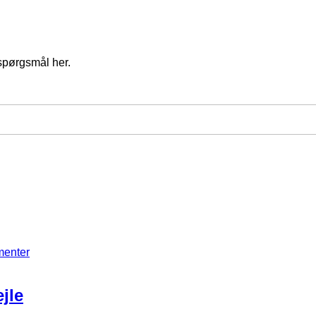
spørgsmål her.
menter
jle