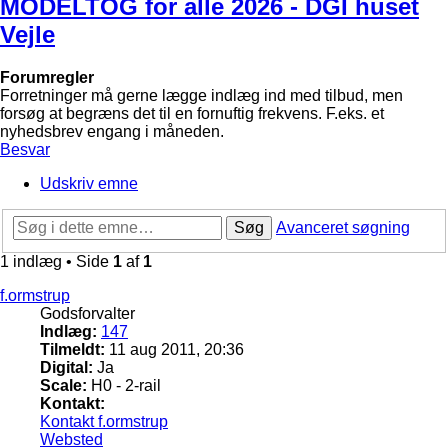
MODELTOG for alle 2026 - DGI huset
Vejle
Forumregler
Forretninger må gerne lægge indlæg ind med tilbud, men
forsøg at begræns det til en fornuftig frekvens. F.eks. et
nyhedsbrev engang i måneden.
Besvar
Udskriv emne
Søg
Avanceret søgning
1 indlæg • Side
1
af
1
f.ormstrup
Godsforvalter
Indlæg:
147
Tilmeldt:
11 aug 2011, 20:36
Digital:
Ja
Scale:
H0 - 2-rail
Kontakt:
Kontakt f.ormstrup
Websted