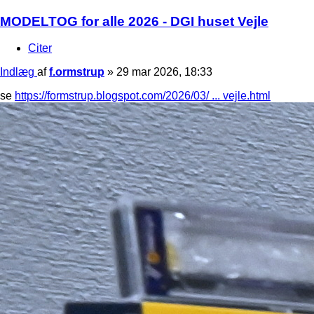
MODELTOG for alle 2026 - DGI huset Vejle
Citer
Indlæg
af
f.ormstrup
»
29 mar 2026, 18:33
se
https://formstrup.blogspot.com/2026/03/ ... vejle.html