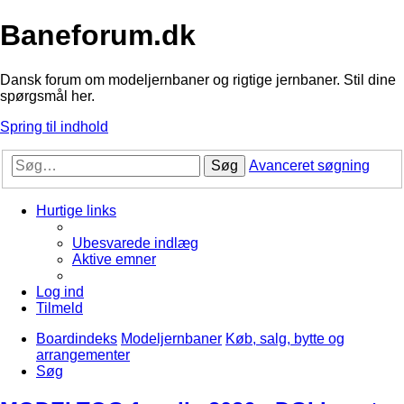
Baneforum.dk
Dansk forum om modeljernbaner og rigtige jernbaner. Stil dine
spørgsmål her.
Spring til indhold
Søg
Avanceret søgning
Hurtige links
Ubesvarede indlæg
Aktive emner
Log ind
Tilmeld
Boardindeks
Modeljernbaner
Køb, salg, bytte og
arrangementer
Søg