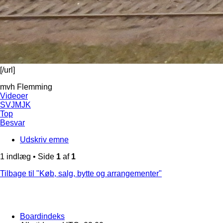
[/url]
mvh Flemming
Videoer
SVJMJK
Top
Besvar
Udskriv emne
1 indlæg • Side
1
af
1
Tilbage til "Køb, salg, bytte og arrangementer"
Boardindeks