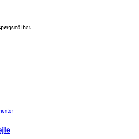
spørgsmål her.
menter
jle