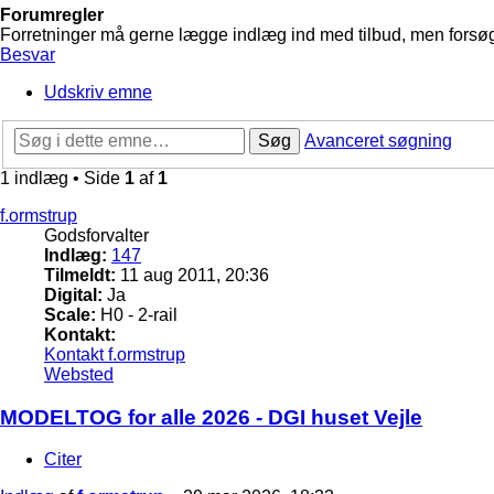
Forumregler
Forretninger må gerne lægge indlæg ind med tilbud, men forsøg 
Besvar
Udskriv emne
Søg
Avanceret søgning
1 indlæg • Side
1
af
1
f.ormstrup
Godsforvalter
Indlæg:
147
Tilmeldt:
11 aug 2011, 20:36
Digital:
Ja
Scale:
H0 - 2-rail
Kontakt:
Kontakt f.ormstrup
Websted
MODELTOG for alle 2026 - DGI huset Vejle
Citer