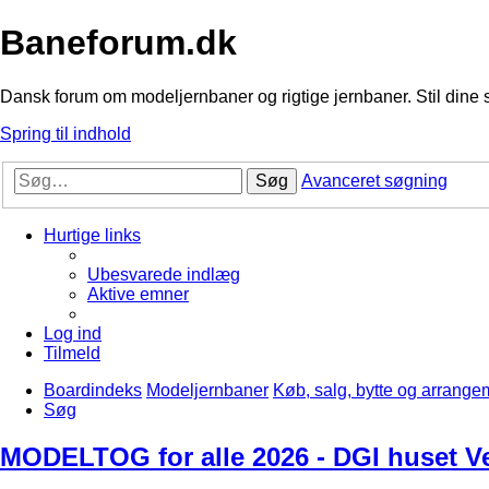
Baneforum.dk
Dansk forum om modeljernbaner og rigtige jernbaner. Stil dine 
Spring til indhold
Søg
Avanceret søgning
Hurtige links
Ubesvarede indlæg
Aktive emner
Log ind
Tilmeld
Boardindeks
Modeljernbaner
Køb, salg, bytte og arrange
Søg
MODELTOG for alle 2026 - DGI huset Ve