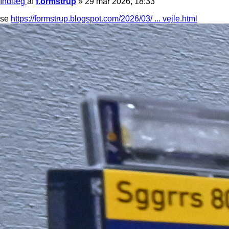
Indlæg
af
f.ormstrup
»
29 mar 2026, 18:33
se
https://formstrup.blogspot.com/2026/03/ ... vejle.html