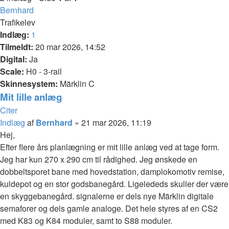
Bernhard
Trafikelev
Indlæg:
1
Tilmeldt:
20 mar 2026, 14:52
Digital:
Ja
Scale:
H0 - 3-rail
Skinnesystem:
Märklin C
Mit lille anlæg
Citer
Indlæg
af
Bernhard
»
21 mar 2026, 11:19
Hej,
Efter flere års planlægning er mit lille anlæg ved at tage form.
Jeg har kun 270 x 290 cm til rådighed. Jeg ønskede en
dobbeltsporet bane med hovedstation, damplokomotiv remise,
kuldepot og en stor godsbanegård. Ligelededs skuller der være
en skyggebanegård. signalerne er dels nye Märklin digitale
semaforer og dels gamle analoge. Det hele styres af en CS2
med K83 og K84 moduler, samt to S88 moduler.