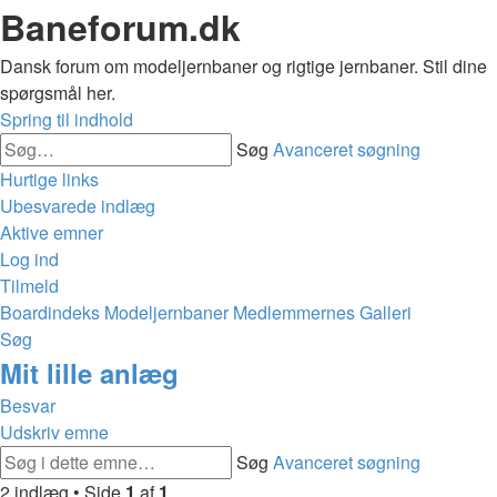
Baneforum.dk
Dansk forum om modeljernbaner og rigtige jernbaner. Stil dine
spørgsmål her.
Spring til indhold
Søg
Avanceret søgning
Hurtige links
Ubesvarede indlæg
Aktive emner
Log ind
Tilmeld
Boardindeks
Modeljernbaner
Medlemmernes Galleri
Søg
Mit lille anlæg
Besvar
Udskriv emne
Søg
Avanceret søgning
2 indlæg • Side
1
af
1