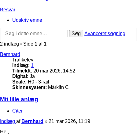
Besvar
Udskriv emne
Søg
Avanceret søgning
2 indlæg • Side
1
af
1
Bernhard
Trafikelev
Indlæg:
1
Tilmeldt:
20 mar 2026, 14:52
Digital:
Ja
Scale:
H0 - 3-rail
Skinnesystem:
Märklin C
Mit lille anlæg
Citer
Indlæg
af
Bernhard
»
21 mar 2026, 11:19
Hej,