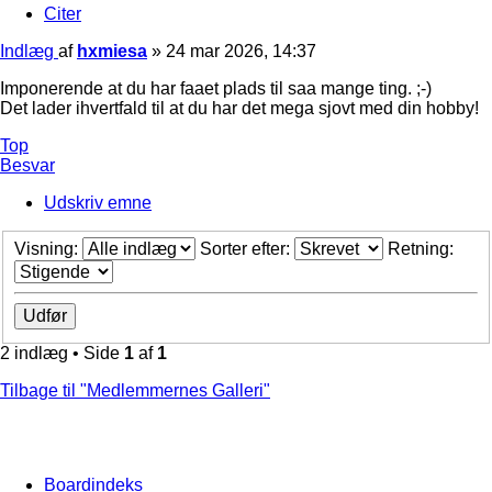
Citer
Indlæg
af
hxmiesa
»
24 mar 2026, 14:37
Imponerende at du har faaet plads til saa mange ting. ;-)
Det lader ihvertfald til at du har det mega sjovt med din hobby!
Top
Besvar
Udskriv emne
Visning:
Sorter efter:
Retning:
2 indlæg • Side
1
af
1
Tilbage til "Medlemmernes Galleri"
Boardindeks