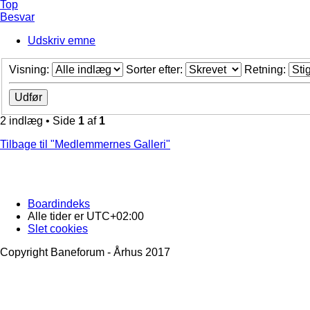
Top
Besvar
Udskriv emne
Visning:
Sorter efter:
Retning:
2 indlæg • Side
1
af
1
Tilbage til "Medlemmernes Galleri"
Boardindeks
Alle tider er
UTC+02:00
Slet cookies
Copyright Baneforum - Århus 2017