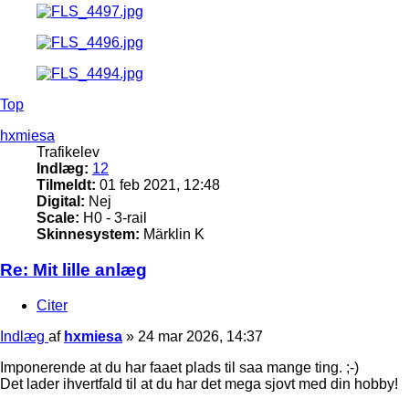
Top
hxmiesa
Trafikelev
Indlæg:
12
Tilmeldt:
01 feb 2021, 12:48
Digital:
Nej
Scale:
H0 - 3-rail
Skinnesystem:
Märklin K
Re: Mit lille anlæg
Citer
Indlæg
af
hxmiesa
»
24 mar 2026, 14:37
Imponerende at du har faaet plads til saa mange ting. ;-)
Det lader ihvertfald til at du har det mega sjovt med din hobby!