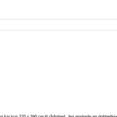
m. Jeg har kun 270 x 290 cm til rådighed. Jeg ønskede en dobbel