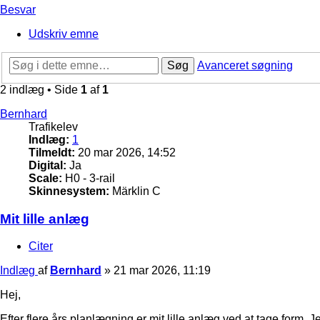
Besvar
Udskriv emne
Søg
Avanceret søgning
2 indlæg • Side
1
af
1
Bernhard
Trafikelev
Indlæg:
1
Tilmeldt:
20 mar 2026, 14:52
Digital:
Ja
Scale:
H0 - 3-rail
Skinnesystem:
Märklin C
Mit lille anlæg
Citer
Indlæg
af
Bernhard
»
21 mar 2026, 11:19
Hej,
Efter flere års planlægning er mit lille anlæg ved at tage for