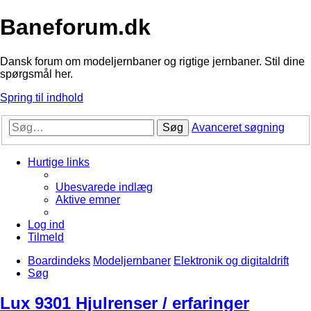
Baneforum.dk
Dansk forum om modeljernbaner og rigtige jernbaner. Stil dine
spørgsmål her.
Spring til indhold
Søg
Avanceret søgning
Hurtige links
Ubesvarede indlæg
Aktive emner
Log ind
Tilmeld
Boardindeks
Modeljernbaner
Elektronik og digitaldrift
Søg
Lux 9301 Hjulrenser / erfaringer