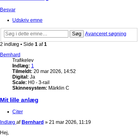
Besvar
Udskriv emne
Søg
Avanceret søgning
2 indlæg • Side
1
af
1
Bernhard
Trafikelev
Indlæg:
1
Tilmeldt:
20 mar 2026, 14:52
Digital:
Ja
Scale:
H0 - 3-rail
Skinnesystem:
Märklin C
Mit lille anlæg
Citer
Indlæg
af
Bernhard
»
21 mar 2026, 11:19
Hej,