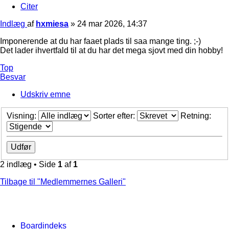
Citer
Indlæg
af
hxmiesa
»
24 mar 2026, 14:37
Imponerende at du har faaet plads til saa mange ting. ;-)
Det lader ihvertfald til at du har det mega sjovt med din hobby!
Top
Besvar
Udskriv emne
Visning:
Sorter efter:
Retning:
2 indlæg • Side
1
af
1
Tilbage til "Medlemmernes Galleri"
Boardindeks