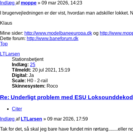
Indlæg
af
moppe
»
09 mar 2026, 14:23
I brugervejledningen er der vist, hvordan man adskiller lokket. 
Klaus
Mine sider:
http://www.modelbaneeuropa.dk
og
http://www.mop
Dette forum:
http://www.baneforum.dk
Top
LTLarsen
Stationsbetjent
Indlæg:
25
Tilmeldt:
20 jul 2021, 15:19
Digital:
Ja
Scale:
H0 - 2-rail
Skinnesystem:
Roco
Re: Underligt problem med ESU Loksounddekod
Citer
Indlæg
af
LTLarsen
»
09 mar 2026, 17:59
Tak for det, så skal jeg bare have fundet min rørtang........eller 