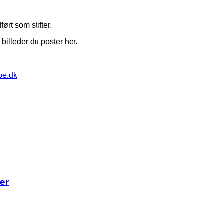
ørt som stifter.
 billeder du poster her.
pe.dk
er