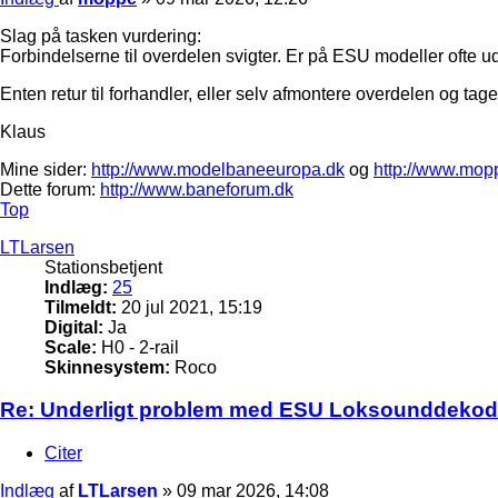
Slag på tasken vurdering:
Forbindelserne til overdelen svigter. Er på ESU modeller ofte udf
Enten retur til forhandler, eller selv afmontere overdelen og tage
Klaus
Mine sider:
http://www.modelbaneeuropa.dk
og
http://www.mop
Dette forum:
http://www.baneforum.dk
Top
LTLarsen
Stationsbetjent
Indlæg:
25
Tilmeldt:
20 jul 2021, 15:19
Digital:
Ja
Scale:
H0 - 2-rail
Skinnesystem:
Roco
Re: Underligt problem med ESU Loksounddekod
Citer
Indlæg
af
LTLarsen
»
09 mar 2026, 14:08