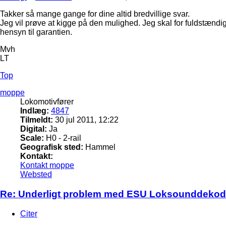
Takker så mange gange for dine altid bredvillige svar.
Jeg vil prøve at kigge på den mulighed. Jeg skal for fuldstændigh
hensyn til garantien.
Mvh
LT
Top
moppe
Lokomotivfører
Indlæg:
4847
Tilmeldt:
30 jul 2011, 12:22
Digital:
Ja
Scale:
H0 - 2-rail
Geografisk sted:
Hammel
Kontakt:
Kontakt moppe
Websted
Re: Underligt problem med ESU Loksounddekod
Citer