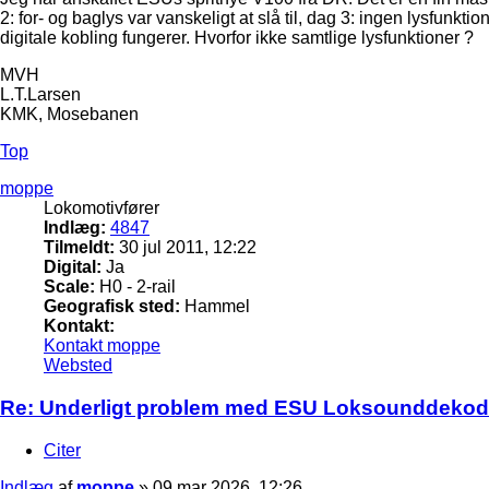
2: for- og baglys var vanskeligt at slå til, dag 3: ingen lysfunkt
digitale kobling fungerer. Hvorfor ikke samtlige lysfunktioner ?
MVH
L.T.Larsen
KMK, Mosebanen
Top
moppe
Lokomotivfører
Indlæg:
4847
Tilmeldt:
30 jul 2011, 12:22
Digital:
Ja
Scale:
H0 - 2-rail
Geografisk sted:
Hammel
Kontakt:
Kontakt moppe
Websted
Re: Underligt problem med ESU Loksounddekod
Citer
Indlæg
af
moppe
»
09 mar 2026, 12:26