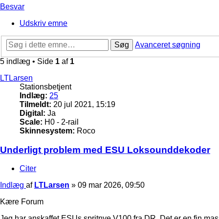
Besvar
Udskriv emne
Søg
Avanceret søgning
5 indlæg • Side
1
af
1
LTLarsen
Stationsbetjent
Indlæg:
25
Tilmeldt:
20 jul 2021, 15:19
Digital:
Ja
Scale:
H0 - 2-rail
Skinnesystem:
Roco
Underligt problem med ESU Loksounddekoder
Citer
Indlæg
af
LTLarsen
»
09 mar 2026, 09:50
Kære Forum
Jeg har anskaffet ESUs spritnye V100 fra DR. Det er en fin mas