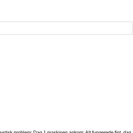
mystisk problem: Dag 1 maskinen ankom: Alt fungerede fint, dag