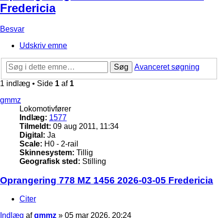
Fredericia
Besvar
Udskriv emne
Søg
Avanceret søgning
1 indlæg • Side
1
af
1
gmmz
Lokomotivfører
Indlæg:
1577
Tilmeldt:
09 aug 2011, 11:34
Digital:
Ja
Scale:
H0 - 2-rail
Skinnesystem:
Tillig
Geografisk sted:
Stilling
Oprangering 778 MZ 1456 2026-03-05 Fredericia
Citer
Indlæg
af
gmmz
»
05 mar 2026, 20:24