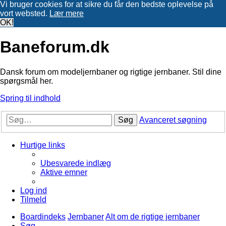
Vi bruger cookies for at sikre du får den bedste oplevelse på
vort websted.
Lær mere
OK!
Baneforum.dk
Dansk forum om modeljernbaner og rigtige jernbaner. Stil dine
spørgsmål her.
Spring til indhold
Søg
Avanceret søgning
Hurtige links
Ubesvarede indlæg
Aktive emner
Log ind
Tilmeld
Boardindeks
Jernbaner
Alt om de rigtige jernbaner
Søg