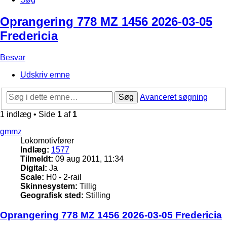
Oprangering 778 MZ 1456 2026-03-05
Fredericia
Besvar
Udskriv emne
Søg
Avanceret søgning
1 indlæg • Side
1
af
1
gmmz
Lokomotivfører
Indlæg:
1577
Tilmeldt:
09 aug 2011, 11:34
Digital:
Ja
Scale:
H0 - 2-rail
Skinnesystem:
Tillig
Geografisk sted:
Stilling
Oprangering 778 MZ 1456 2026-03-05 Fredericia