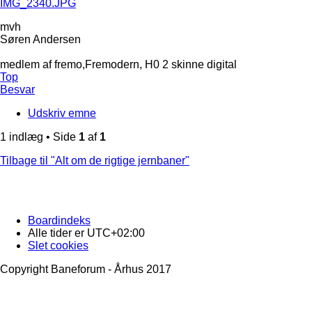
mvh
Søren Andersen
medlem af fremo,Fremodern, H0 2 skinne digital
Top
Besvar
Udskriv emne
1 indlæg • Side
1
af
1
Tilbage til "Alt om de rigtige jernbaner"
Boardindeks
Alle tider er
UTC+02:00
Slet cookies
Copyright Baneforum - Århus 2017