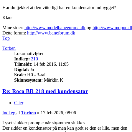
Har du tjekket at den vitterligt har en kondensator indbygget?
Klaus
Mine sider:
http://www.modelbaneeuropa.dk
og
http://www.moppe.d
Dette forum:
http://www.baneforum.dk
Top
Torben
Lokomotivfører
Indlæg:
210
Tilmeldt:
14 feb 2016, 11:05
Digital:
Ja
Scale:
H0 - 3-rail
Skinnesystem:
Märklin K
Re: Roco BR 218 med kondensator
Citer
Indlæg
af
Torben
»
17 feb 2026, 08:06
Lyset slukker prompte når strømmen slukkes.
Der sidder en kondensator på men kan godt se den er lille, men den