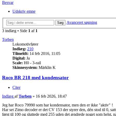
Besvar
Udskriv emne
Avanceret søgning
Søg
3 indlæg • Side
1
af
1
Torben
Lokomotivfører
Indlæg:
210
Tilmeldt:
14 feb 2016, 11:05
Digital:
Ja
Scale:
H0 - 3-rail
Skinnesystem:
Märklin K
Roco BR 218 med kondensator
Citer
Indlæg
af
Torben
»
16 feb 2026, 18:47
Jeg har Roco 79990 som har kondensator, men den er ikke "aktiv" !
Har set Zimo decoder er det CV 153 der styrer den, dén stod til 0, sat
først til 100 og sluttede med 255 uden det ændrede noget som helst, 