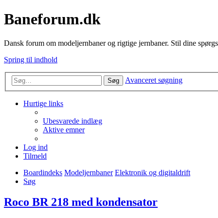
Baneforum.dk
Dansk forum om modeljernbaner og rigtige jernbaner. Stil dine spørgs
Spring til indhold
Avanceret søgning
Søg
Hurtige links
Ubesvarede indlæg
Aktive emner
Log ind
Tilmeld
Boardindeks
Modeljernbaner
Elektronik og digitaldrift
Søg
Roco BR 218 med kondensator