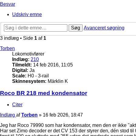
Besvar
Udskriv emne
Søg
Avanceret søgning
3 indlæg • Side
1
af
1
Torben
Lokomotivfører
Indlæg:
210
Tilmeldt:
14 feb 2016, 11:05
Digital:
Ja
Scale:
H0 - 3-rail
Skinnesystem:
Märklin K
Roco BR 218 med kondensator
Citer
Indlæg
af
Torben
»
16 feb 2026, 18:47
Jeg har Roco 79990 som har kondensator, men den er ikke "akti
Har set Zimo decoder er det CV 153 der styrer den, dén stod til 