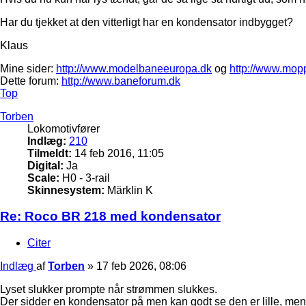
Har du tjekket at den vitterligt har en kondensator indbygget?
Klaus
Mine sider:
http://www.modelbaneeuropa.dk
og
http://www.mop
Dette forum:
http://www.baneforum.dk
Top
Torben
Lokomotivfører
Indlæg:
210
Tilmeldt:
14 feb 2016, 11:05
Digital:
Ja
Scale:
H0 - 3-rail
Skinnesystem:
Märklin K
Re: Roco BR 218 med kondensator
Citer
Indlæg
af
Torben
»
17 feb 2026, 08:06
Lyset slukker prompte når strømmen slukkes.
Der sidder en kondensator på men kan godt se den er lille, me