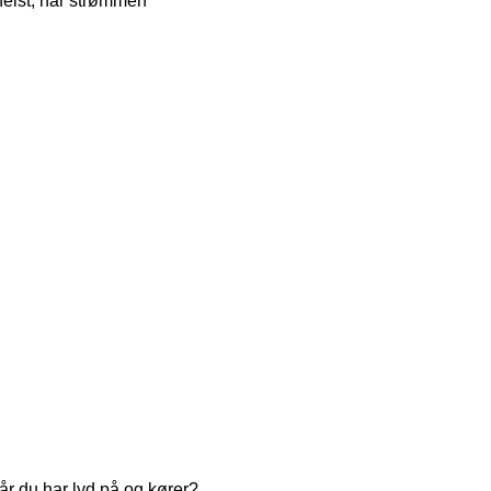
helst, når strømmen
når du har lyd på og kører?