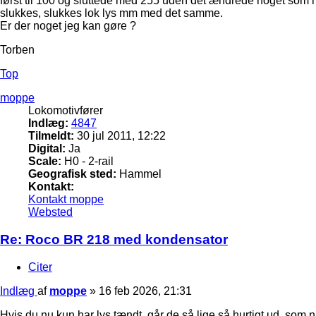
først til 100 og sluttede med 255 uden det ændrede noget som 
slukkes, slukkes lok lys mm med det samme.
Er der noget jeg kan gøre ?
Torben
Top
moppe
Lokomotivfører
Indlæg:
4847
Tilmeldt:
30 jul 2011, 12:22
Digital:
Ja
Scale:
H0 - 2-rail
Geografisk sted:
Hammel
Kontakt:
Kontakt moppe
Websted
Re: Roco BR 218 med kondensator
Citer
Indlæg
af
moppe
»
16 feb 2026, 21:31
Hvis du nu kun har lys tændt, går de så lige så hurtigt ud, som 