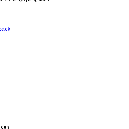
pe.dk
n den