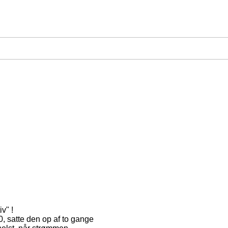
v" !
0, satte den op af to gange