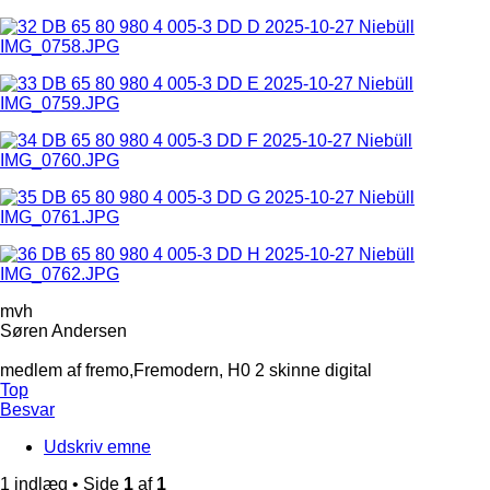
mvh
Søren Andersen
medlem af fremo,Fremodern, H0 2 skinne digital
Top
Besvar
Udskriv emne
1 indlæg • Side
1
af
1