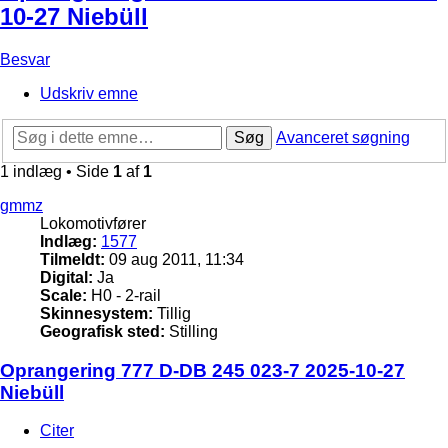
10-27 Niebüll
Besvar
Udskriv emne
Søg
Avanceret søgning
1 indlæg • Side
1
af
1
gmmz
Lokomotivfører
Indlæg:
1577
Tilmeldt:
09 aug 2011, 11:34
Digital:
Ja
Scale:
H0 - 2-rail
Skinnesystem:
Tillig
Geografisk sted:
Stilling
Oprangering 777 D-DB 245 023-7 2025-10-27
Niebüll
Citer