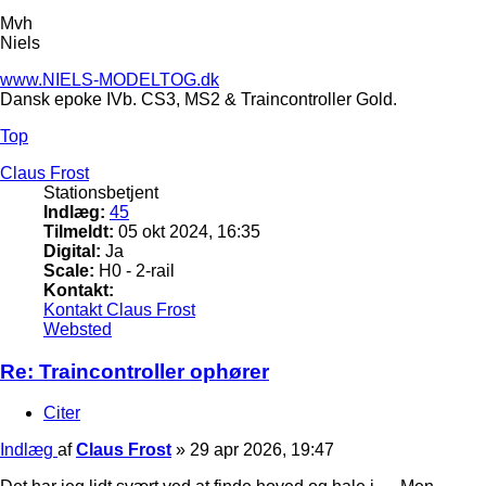
Mvh
Niels
www.NIELS-MODELTOG.dk
Dansk epoke IVb. CS3, MS2 & Traincontroller Gold.
Top
Claus Frost
Stationsbetjent
Indlæg:
45
Tilmeldt:
05 okt 2024, 16:35
Digital:
Ja
Scale:
H0 - 2-rail
Kontakt:
Kontakt Claus Frost
Websted
Re: Traincontroller ophører
Citer
Indlæg
af
Claus Frost
»
29 apr 2026, 19:47