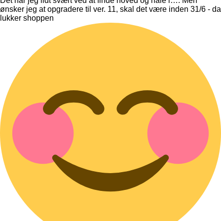
Det har jeg lidt svært ved at finde hoved og hale i…. Men
ønsker jeg at opgradere til ver. 11, skal det være inden 31/6 - da
lukker shoppen