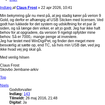
Indlæg
af
Claus Frost
»
22 apr 2026, 10:41
Min bekymring går nu mest på, at jeg stadig kører på verion 9
Gold, og derfor er afhængig af USB Sticken med licensen. Ved
godt han lukkede for det system og udskiftning for et par år
siden, og så længe den virker, er alt jo godt. Jeg har ikke haft
behov for at opgradere, da version 9 rigeligt opfylder mine
behov. Så er 7000,- mange penge at investere.
Jeg har testet med WinDigiPet, og finder den meget mere
besværlig at sætte op, end TC, så hvis min USB dør, ved jeg
ikke hvad vej jeg skal gå.
Med venlig hilsen
Claus Frost
Skovbo Jernbane-arkiv
Top
Niels
Godsforvalter
Indlæg:
143
Tilmeldt:
26 maj 2016, 21:48
Digital:
Ja