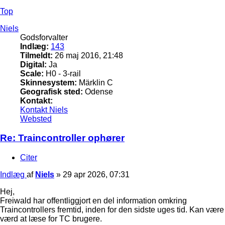
Top
Niels
Godsforvalter
Indlæg:
143
Tilmeldt:
26 maj 2016, 21:48
Digital:
Ja
Scale:
H0 - 3-rail
Skinnesystem:
Märklin C
Geografisk sted:
Odense
Kontakt:
Kontakt Niels
Websted
Re: Traincontroller ophører
Citer
Indlæg
af
Niels
»
29 apr 2026, 07:31
Hej,
Freiwald har offentliggjort en del information omkring
Traincontrollers fremtid, inden for den sidste uges tid. Kan være
værd at læse for TC brugere.