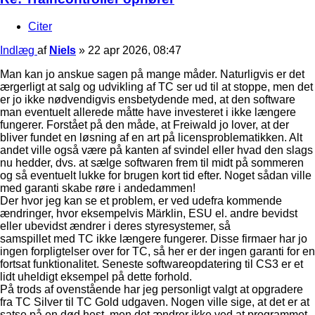
Citer
Indlæg
af
Niels
»
22 apr 2026, 08:47
Man kan jo anskue sagen på mange måder. Naturligvis er det
ærgerligt at salg og udvikling af TC ser ud til at stoppe, men det
er jo ikke nødvendigvis ensbetydende med, at den software
man eventuelt allerede måtte have investeret i ikke længere
fungerer. Forstået på den måde, at Freiwald jo lover, at der
bliver fundet en løsning af en art på licensproblematikken. Alt
andet ville også være på kanten af svindel eller hvad den slags
nu hedder, dvs. at sælge softwaren frem til midt på sommeren
og så eventuelt lukke for brugen kort tid efter. Noget sådan ville
med garanti skabe røre i andedammen!
Der hvor jeg kan se et problem, er ved udefra kommende
ændringer, hvor eksempelvis Märklin, ESU el. andre bevidst
eller ubevidst ændrer i deres styresystemer, så
samspillet med TC ikke længere fungerer. Disse firmaer har jo
ingen forpligtelser over for TC, så her er der ingen garanti for en
fortsat funktionalitet. Seneste softwareopdatering til CS3 er et
lidt uheldigt eksempel på dette forhold.
På trods af ovenstående har jeg personligt valgt at opgradere
fra TC Silver til TC Gold udgaven. Nogen ville sige, at det er at
satse på en død hest, men det ændrer ikke ved at programmet