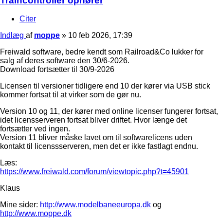
Traincontroller ophører
Citer
Indlæg
af
moppe
»
10 feb 2026, 17:39
Freiwald software, bedre kendt som Railroad&Co lukker for
salg af deres software den 30/6-2026.
Download fortsætter til 30/9-2026
Licensen til versioner tidligere end 10 der kører via USB stick
kommer fortsat til at virker som de gør nu.
Version 10 og 11, der kører med online licenser fungerer fortsat,
idet licensserveren fortsat bliver driftet. Hvor længe det
fortsætter ved ingen.
Version 11 bliver måske lavet om til softwarelicens uden
kontakt til licenssserveren, men det er ikke fastlagt endnu.
Læs:
https://www.freiwald.com/forum/viewtopic.php?t=45901
Klaus
Mine sider:
http://www.modelbaneeuropa.dk
og
http://www.moppe.dk