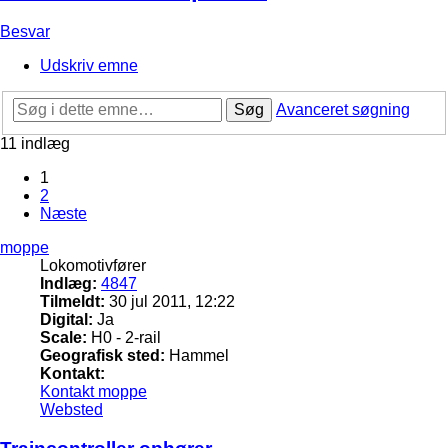
Besvar
Udskriv emne
Søg
Avanceret søgning
11 indlæg
1
2
Næste
moppe
Lokomotivfører
Indlæg:
4847
Tilmeldt:
30 jul 2011, 12:22
Digital:
Ja
Scale:
H0 - 2-rail
Geografisk sted:
Hammel
Kontakt:
Kontakt moppe
Websted