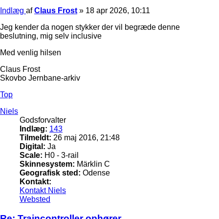
Indlæg
af
Claus Frost
»
18 apr 2026, 10:11
Jeg kender da nogen stykker der vil begræde denne
beslutning, mig selv inclusive
Med venlig hilsen
Claus Frost
Skovbo Jernbane-arkiv
Top
Niels
Godsforvalter
Indlæg:
143
Tilmeldt:
26 maj 2016, 21:48
Digital:
Ja
Scale:
H0 - 3-rail
Skinnesystem:
Märklin C
Geografisk sted:
Odense
Kontakt:
Kontakt Niels
Websted
Re: Traincontroller ophører