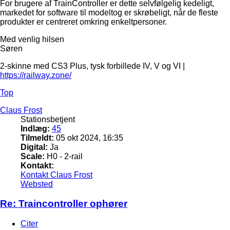
For brugere af TrainController er dette selvfølgelig kedeligt,
markedet for software til modeltog er skrøbeligt, når de fleste
produkter er centreret omkring enkeltpersoner.
Med venlig hilsen
Søren
2-skinne med CS3 Plus, tysk forbillede IV, V og VI |
https://railway.zone/
Top
Claus Frost
Stationsbetjent
Indlæg:
45
Tilmeldt:
05 okt 2024, 16:35
Digital:
Ja
Scale:
H0 - 2-rail
Kontakt:
Kontakt Claus Frost
Websted
Re: Traincontroller ophører
Citer