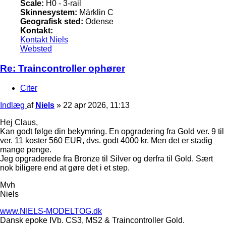
Scale:
H0 - 3-rail
Skinnesystem:
Märklin C
Geografisk sted:
Odense
Kontakt:
Kontakt Niels
Websted
Re: Traincontroller ophører
Citer
Indlæg
af
Niels
»
22 apr 2026, 11:13
Hej Claus,
Kan godt følge din bekymring. En opgradering fra Gold ver. 9 til
ver. 11 koster 560 EUR, dvs. godt 4000 kr. Men det er stadig
mange penge.
Jeg opgraderede fra Bronze til Silver og derfra til Gold. Sært
nok biligere end at gøre det i et step.
Mvh
Niels
www.NIELS-MODELTOG.dk
Dansk epoke IVb. CS3, MS2 & Traincontroller Gold.