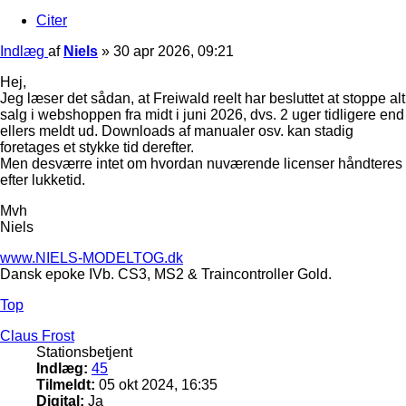
Citer
Indlæg
af
Niels
»
30 apr 2026, 09:21
Hej,
Jeg læser det sådan, at Freiwald reelt har besluttet at stoppe alt
salg i webshoppen fra midt i juni 2026, dvs. 2 uger tidligere end
ellers meldt ud. Downloads af manualer osv. kan stadig
foretages et stykke tid derefter.
Men desværre intet om hvordan nuværende licenser håndteres
efter lukketid.
Mvh
Niels
www.NIELS-MODELTOG.dk
Dansk epoke IVb. CS3, MS2 & Traincontroller Gold.
Top
Claus Frost
Stationsbetjent
Indlæg:
45
Tilmeldt:
05 okt 2024, 16:35
Digital:
Ja