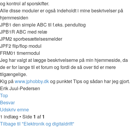
og kontrol af sporskifter.
Alle disse moduler er også indeholdt i mine beskrivelser på
hjemmesiden
JPB1 den simple ABC til f.eks. pendultog
JPB1R ABC med relæ
JPM2 sporbesættelsesmelder
JPF2 flip/flop modul
FRM01 timermodul
Jeg har valgt at lægge beskrivelserne på min hjemmeside, da
de er for lange til et forum og fordi de så over tid er mere
tilgængelige.
Kig på
www.jphobby.dk
og punktet Tips og sådan har jeg gjort.
Erik Juul-Pedersen
Top
Besvar
Udskriv emne
1 indlæg • Side
1
af
1
Tilbage til "Elektronik og digitaldrift"