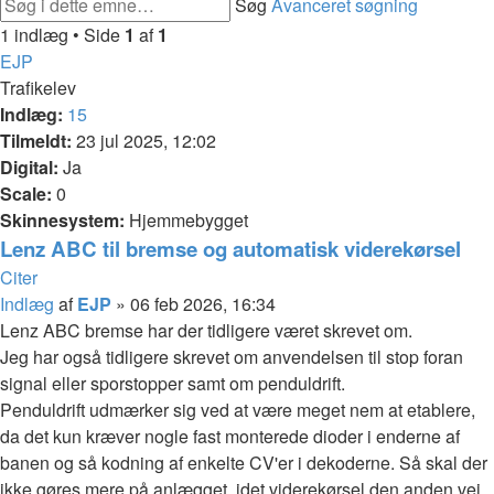
Søg
Avanceret søgning
1 indlæg • Side
1
af
1
EJP
Trafikelev
Indlæg:
15
Tilmeldt:
23 jul 2025, 12:02
Digital:
Ja
Scale:
0
Skinnesystem:
Hjemmebygget
Lenz ABC til bremse og automatisk viderekørsel
Citer
Indlæg
af
EJP
»
06 feb 2026, 16:34
Lenz ABC bremse har der tidligere været skrevet om.
Jeg har også tidligere skrevet om anvendelsen til stop foran
signal eller sporstopper samt om penduldrift.
Penduldrift udmærker sig ved at være meget nem at etablere,
da det kun kræver nogle fast monterede dioder i enderne af
banen og så kodning af enkelte CV'er i dekoderne. Så skal der
ikke gøres mere på anlægget, idet viderekørsel den anden vej