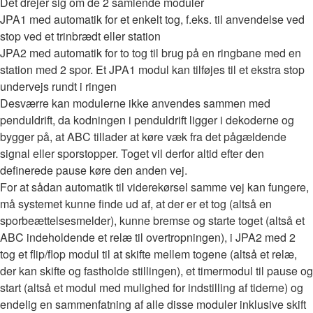
Det drejer sig om de 2 samlende moduler
JPA1 med automatik for et enkelt tog, f.eks. til anvendelse ved
stop ved et trinbrædt eller station
JPA2 med automatik for to tog til brug på en ringbane med en
station med 2 spor. Et JPA1 modul kan tilføjes til et ekstra stop
undervejs rundt i ringen
Desværre kan modulerne ikke anvendes sammen med
penduldrift, da kodningen i penduldrift ligger i dekoderne og
bygger på, at ABC tillader at køre væk fra det pågældende
signal eller sporstopper. Toget vil derfor altid efter den
definerede pause køre den anden vej.
For at sådan automatik til viderekørsel samme vej kan fungere,
må systemet kunne finde ud af, at der er et tog (altså en
sporbeættelsesmelder), kunne bremse og starte toget (altså et
ABC indeholdende et relæ til overtropningen), i JPA2 med 2
tog et flip/flop modul til at skifte mellem togene (altså et relæ,
der kan skifte og fastholde stillingen), et timermodul til pause og
start (altså et modul med mulighed for indstilling af tiderne) og
endelig en sammenfatning af alle disse moduler inklusive skift