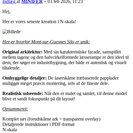
Indlæg
af
MINIFER
»
03 feb 2026, 11:23
Hej,
Her er vores seneste kreation i N-skala!
Her er hvorfor Mont-sur-Guesnes Silo er unik:
Original arkitektur:
Med sin karakteristiske facade, samspillet
mellem tagene og den halvcirkelformede læsserampe er den ideel til
dem, der søger en industribygning, der både er autentisk og visuelt
tiltalende.
Omhyggelige detaljer:
De laserskårne træbaserede papplader
muliggør meget præcis montering, selv af de fineste dele.
Realistisk udseende:
Når den er malet og samlet, vil denne model
blive et sandt fokuspunkt på dit layout!
Opsummeret:
Komplet sæt (forudskårne ark + transparent overlay)
Detaljerede instruktioner i PDF-format
N-skala