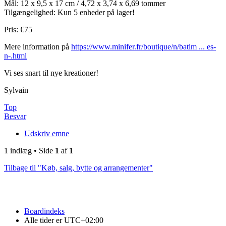
Mål: 12 x 9,5 x 17 cm / 4,72 x 3,74 x 6,69 tommer
Tilgængelighed: Kun 5 enheder på lager!
Pris: €75
Mere information på
https://www.minifer.fr/boutique/n/batim ... es-
n-.html
Vi ses snart til nye kreationer!
Sylvain
Top
Besvar
Udskriv emne
1 indlæg • Side
1
af
1
Tilbage til "Køb, salg, bytte og arrangementer"
Boardindeks
Alle tider er
UTC+02:00