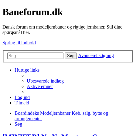
Baneforum.dk
Dansk forum om modeljernbaner og rigtige jernbaner. Stil dine
spørgsmål her.
Spring til indhold
Avanceret søgning
Søg
Hurtige links
Ubesvarede indlæg
Aktive emner
Log ind
Tilmeld
Boardindeks
Modeljernbaner
Køb, salg, bytte og
arrangementer
Søg