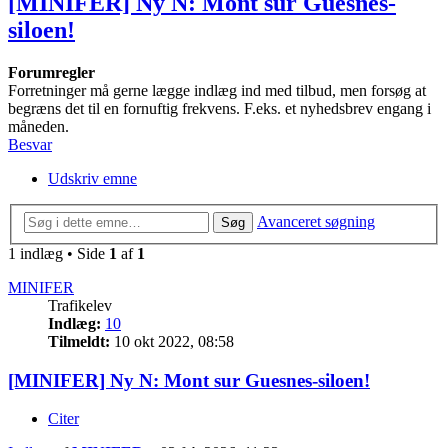
[MINIFER] Ny N: Mont sur Guesnes-
siloen!
Forumregler
Forretninger må gerne lægge indlæg ind med tilbud, men forsøg at
begræns det til en fornuftig frekvens. F.eks. et nyhedsbrev engang i
måneden.
Besvar
Udskriv emne
Avanceret søgning
Søg
1 indlæg • Side
1
af
1
MINIFER
Trafikelev
Indlæg:
10
Tilmeldt:
10 okt 2022, 08:58
[MINIFER] Ny N: Mont sur Guesnes-siloen!
Citer