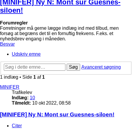
[MINIFER] Ny N: Mont sur Guesnes-
siloen!
Forumregler
Forretninger må gerne lægge indlæg ind med tilbud, men
forsøg at begræns det til en fornuftig frekvens. F.eks. et
nyhedsbrev engang i måneden.
Besvar
Udskriv emne
Søg
Avanceret søgning
1 indlæg • Side
1
af
1
MINIFER
Trafikelev
Indlæg:
10
Tilmeldt:
10 okt 2022, 08:58
[MINIFER] Ny N: Mont sur Guesnes-siloen!
Citer