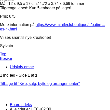
Mål: 12 x 9,5 x 17 cm / 4,72 x 3,74 x 6,69 tommer
Tilgængelighed: Kun 5 enheder på lager!
Pris: €75
Mere information på
https://www.minifer.fr/boutique/n/batim ...
es-n-.html
Vi ses snart til nye kreationer!
Sylvain
Top
Besvar
Udskriv emne
1 indlæg • Side
1
af
1
Tilbage til "Køb, salg, bytte og arrangementer"
Boardindeks
Alle tider er
UTC+02:00