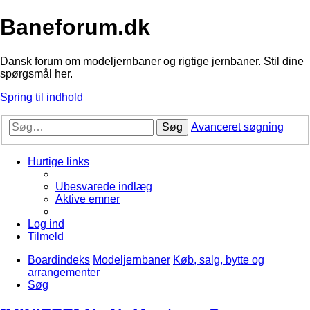
Baneforum.dk
Dansk forum om modeljernbaner og rigtige jernbaner. Stil dine
spørgsmål her.
Spring til indhold
Søg
Avanceret søgning
Hurtige links
Ubesvarede indlæg
Aktive emner
Log ind
Tilmeld
Boardindeks
Modeljernbaner
Køb, salg, bytte og
arrangementer
Søg