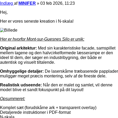
Indlæg
af
MINIFER
»
03 feb 2026, 11:23
Hej,
Her er vores seneste kreation i N-skala!
Her er hvorfor Mont-sur-Guesnes Silo er unik:
Original arkitektur:
Med sin karakteristiske facade, samspillet
mellem tagene og den halvcirkelformede læsserampe er den
ideel til dem, der søger en industribygning, der både er
autentisk og visuelt tiltalende.
Omhyggelige detaljer:
De laserskårne træbaserede papplader
muliggør meget præcis montering, selv af de fineste dele.
Realistisk udseende:
Når den er malet og samlet, vil denne
model blive et sandt fokuspunkt på dit layout!
Opsummeret:
Komplet sæt (forudskårne ark + transparent overlay)
Detaljerede instruktioner i PDF-format
N-skala