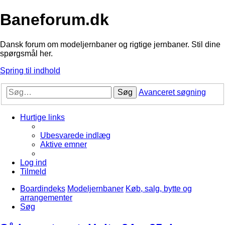
Baneforum.dk
Dansk forum om modeljernbaner og rigtige jernbaner. Stil dine
spørgsmål her.
Spring til indhold
Søg
Avanceret søgning
Hurtige links
Ubesvarede indlæg
Aktive emner
Log ind
Tilmeld
Boardindeks
Modeljernbaner
Køb, salg, bytte og
arrangementer
Søg