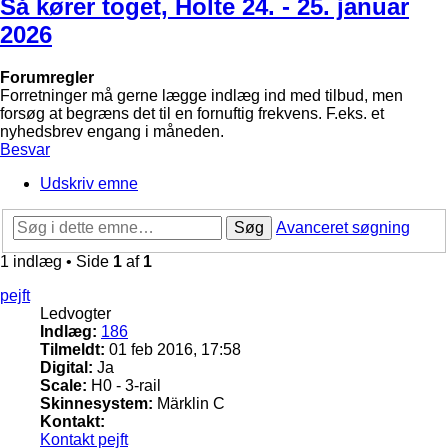
Så kører toget, Holte 24. - 25. januar
2026
Forumregler
Forretninger må gerne lægge indlæg ind med tilbud, men
forsøg at begræns det til en fornuftig frekvens. F.eks. et
nyhedsbrev engang i måneden.
Besvar
Udskriv emne
Søg
Avanceret søgning
1 indlæg • Side
1
af
1
pejft
Ledvogter
Indlæg:
186
Tilmeldt:
01 feb 2016, 17:58
Digital:
Ja
Scale:
H0 - 3-rail
Skinnesystem:
Märklin C
Kontakt:
Kontakt pejft