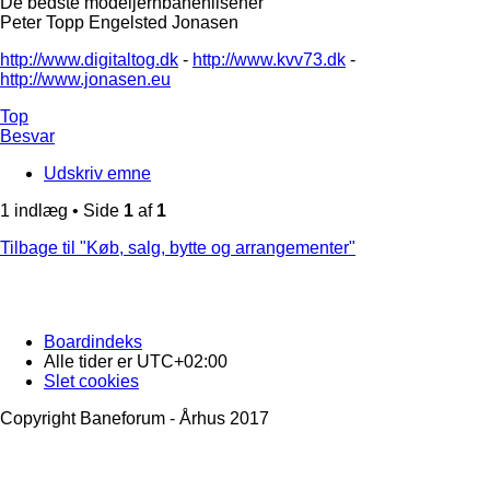
De bedste modeljernbanehilsener
Peter Topp Engelsted Jonasen
http://www.digitaltog.dk
-
http://www.kvv73.dk
-
http://www.jonasen.eu
Top
Besvar
Udskriv emne
1 indlæg • Side
1
af
1
Tilbage til "Køb, salg, bytte og arrangementer"
Boardindeks
Alle tider er
UTC+02:00
Slet cookies
Copyright Baneforum - Århus 2017