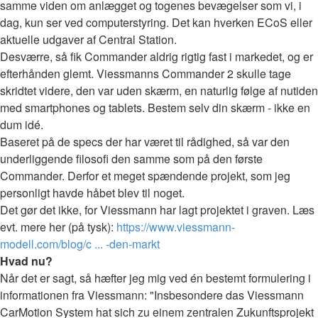
samme viden om anlægget og togenes bevægelser som vi, i
dag, kun ser ved computerstyring. Det kan hverken ECoS eller
aktuelle udgaver af Central Station.
Desværre, så fik Commander aldrig rigtig fast i markedet, og er
efterhånden glemt. Viessmanns Commander 2 skulle tage
skridtet videre, den var uden skærm, en naturlig følge af nutiden
med smartphones og tablets. Bestem selv din skærm - ikke en
dum idé.
Baseret på de specs der har været til rådighed, så var den
underliggende filosofi den samme som på den første
Commander. Derfor et meget spændende projekt, som jeg
personligt havde håbet blev til noget.
Det gør det ikke, for Viessmann har lagt projektet i graven. Læs
evt. mere her (på tysk):
https://www.viessmann-
modell.com/blog/c ... -den-markt
Hvad nu?
Når det er sagt, så hæfter jeg mig ved én bestemt formulering i
informationen fra Viessmann: "Insbesondere das Viessmann
CarMotion System hat sich zu einem zentralen Zukunftsprojekt