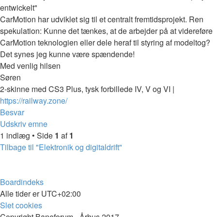
entwickelt"
CarMotion har udviklet sig til et centralt fremtidsprojekt. Ren
spekulation: Kunne det tænkes, at de arbejder på at videreføre
CarMotion teknologien eller dele heraf til styring af modeltog?
Det synes jeg kunne være spændende!
Med venlig hilsen
Søren
2-skinne med CS3 Plus, tysk forbillede IV, V og VI |
https://railway.zone/
Top
Besvar
Udskriv emne
1 indlæg • Side
1
af
1
Tilbage til "Elektronik og digitaldrift"
Boardindeks
Alle tider er
UTC+02:00
Slet cookies
Copyright Baneforum - Århus 2017