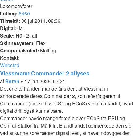
Lokomotivfører
Indlæg:
5460
Tilmeldt:
30 jul 2011, 08:36
Digital:
Ja
Scale:
H0 - 2-rail
Skinnesystem:
Flex
Geografisk sted:
Malling
Kontakt:
Kontakt
Websted
Søren
Viessmann Commander 2 aflyses
Citer
Indlæg
af
Søren
»
17 jan 2026, 07:21
Det er efterhånden mange år siden, at Viessmann
annoncerede deres Commander 2, som efterfølgeren til
Commander (der kort før CS1 og ECoS) viste markedet, hvad
digital drift også kunne være.
Commander havde mange fordele over ECoS fra ESU og
Central Station fra Märklin. Blandt andet udmærkede den sig
ved at kunne køre "ægte" digitalt ved, at have indbygget den