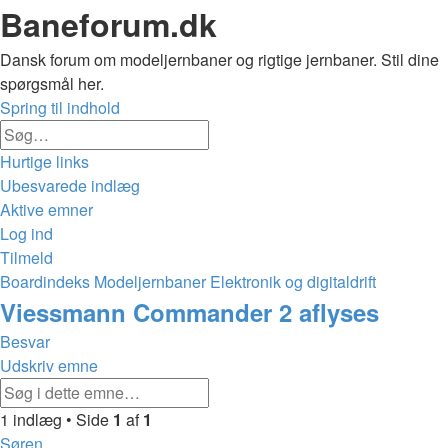
Baneforum.dk
Dansk forum om modeljernbaner og rigtige jernbaner. Stil dine
spørgsmål her.
Spring til indhold
Avanceret
Søg
søgning
Hurtige links
Ubesvarede indlæg
Aktive emner
Log ind
Tilmeld
Boardindeks
Modeljernbaner
Elektronik og digitaldrift
Søg
Viessmann Commander 2 aflyses
Besvar
Udskriv emne
Avanceret
Søg
søgning
1 indlæg • Side
1
af
1
Søren