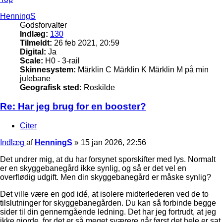
HenningS
Godsforvalter
Indlæg:
130
Tilmeldt:
26 feb 2021, 20:59
Digital:
Ja
Scale:
H0 - 3-rail
Skinnesystem:
Märklin C Märklin K Märklin M på min
julebane
Geografisk sted:
Roskilde
Re: Har jeg brug for en booster?
Citer
Indlæg
af
HenningS
»
15 jan 2026, 22:56
Det undrer mig, at du har forsynet sporskifter med lys. Normalt
er en skyggebanegård ikke synlig, og så er det vel en
overflødig udgift. Men din skyggebanegård er måske synlig?
Det ville være en god idé, at isolere midterlederen ved de to
tilslutninger for skyggebanegården. Du kan så forbinde begge
sider til din gennemgående ledning. Det har jeg fortrudt, at jeg
ikke gjorde, for det er så meget sværere når først det hele er sat