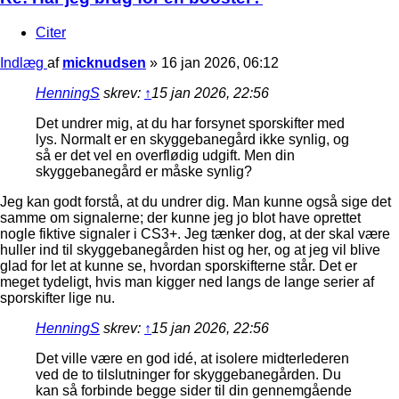
Citer
Indlæg
af
micknudsen
»
16 jan 2026, 06:12
HenningS
skrev:
↑
15 jan 2026, 22:56
Det undrer mig, at du har forsynet sporskifter med
lys. Normalt er en skyggebanegård ikke synlig, og
så er det vel en overflødig udgift. Men din
skyggebanegård er måske synlig?
Jeg kan godt forstå, at du undrer dig. Man kunne også sige det
samme om signalerne; der kunne jeg jo blot have oprettet
nogle fiktive signaler i CS3+. Jeg tænker dog, at der skal være
huller ind til skyggebanegården hist og her, og at jeg vil blive
glad for let at kunne se, hvordan sporskifterne står. Det er
meget tydeligt, hvis man kigger ned langs de lange serier af
sporskifter lige nu.
HenningS
skrev:
↑
15 jan 2026, 22:56
Det ville være en god idé, at isolere midterlederen
ved de to tilslutninger for skyggebanegården. Du
kan så forbinde begge sider til din gennemgående