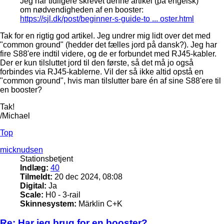
Jeg har tidligere skrevet denne artikel (på engelsk)
om nødvendigheden af en booster:
https://sjl.dk/post/beginner-s-guide-to ... oster.html
Tak for en rigtig god artikel. Jeg undrer mig lidt over det med
"common ground" (hedder det fælles jord på dansk?). Jeg har
fire S88'ere indtil videre, og de er forbundet med RJ45-kabler.
Der er kun tilsluttet jord til den første, så det må jo også
forbindes via RJ45-kablerne. Vil der så ikke altid opstå en
"common ground", hvis man tilslutter bare én af sine S88'ere til
en booster?
Tak!
/Michael
Top
micknudsen
Stationsbetjent
Indlæg:
40
Tilmeldt:
20 dec 2024, 08:08
Digital:
Ja
Scale:
H0 - 3-rail
Skinnesystem:
Märklin C+K
Re: Har jeg brug for en booster?