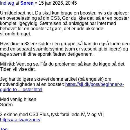
Indlæg
af
Søren
»
15 jan 2026, 20:45
Umiddelbart nej. Du skal kun bruge en booster, hvis du oplever
en overbelastning af din CS3. Gør du ikke det, så er en booster
komplet ligegyldig. Størrelsen på anlægget har intet med
behovet for en booster at gøre, det er udelukkende
strømforbruget.
Hvis dine m83'ere sidder i en gruppe, så kan du også fodre den
med en separat strømforsyning (som er væsentligt billigere) og
tage strøm til dine sporskiftedrev derigennem.
Mit råd: Vent og se. Får du problemer, så kan du kigge på det.
Tiden vil vise det.
Jeg har tidligere skrevet denne artikel (på engelsk) om
nødvendigheden af en booster:
https://sjl.dk/post/beginner-s-
guide-to ... oster.html
Med venlig hilsen
Søren
2-skinne med CS3 Plus, tysk forbillede IV, V og VI |
https://railway.zone/
Top