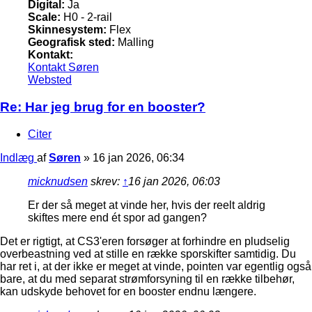
Digital:
Ja
Scale:
H0 - 2-rail
Skinnesystem:
Flex
Geografisk sted:
Malling
Kontakt:
Kontakt Søren
Websted
Re: Har jeg brug for en booster?
Citer
Indlæg
af
Søren
»
16 jan 2026, 06:34
micknudsen
skrev:
↑
16 jan 2026, 06:03
Er der så meget at vinde her, hvis der reelt aldrig
skiftes mere end ét spor ad gangen?
Det er rigtigt, at CS3'eren forsøger at forhindre en pludselig
overbeastning ved at stille en række sporskifter samtidig. Du
har ret i, at der ikke er meget at vinde, pointen var egentlig også
bare, at du med separat strømforsyning til en række tilbehør,
kan udskyde behovet for en booster endnu længere.