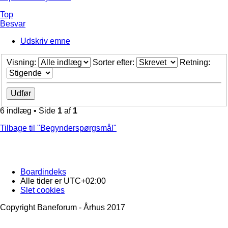
Top
Besvar
Udskriv emne
Visning:
Sorter efter:
Retning:
6 indlæg • Side
1
af
1
Tilbage til "Begynderspørgsmål"
Boardindeks
Alle tider er
UTC+02:00
Slet cookies
Copyright Baneforum - Århus 2017