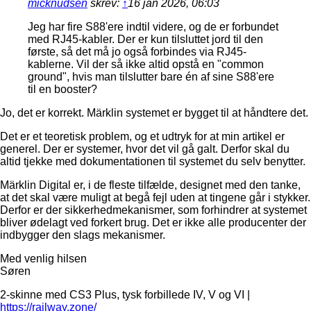
micknudsen
skrev:
↑
16 jan 2026, 06:03
Jeg har fire S88'ere indtil videre, og de er forbundet
med RJ45-kabler. Der er kun tilsluttet jord til den
første, så det må jo også forbindes via RJ45-
kablerne. Vil der så ikke altid opstå en "common
ground", hvis man tilslutter bare én af sine S88'ere
til en booster?
Jo, det er korrekt. Märklin systemet er bygget til at håndtere det.
Det er et teoretisk problem, og et udtryk for at min artikel er
generel. Der er systemer, hvor det vil gå galt. Derfor skal du
altid tjekke med dokumentationen til systemet du selv benytter.
Märklin Digital er, i de fleste tilfælde, designet med den tanke,
at det skal være muligt at begå fejl uden at tingene går i stykker.
Derfor er der sikkerhedmekanismer, som forhindrer at systemet
bliver ødelagt ved forkert brug. Det er ikke alle producenter der
indbygger den slags mekanismer.
Med venlig hilsen
Søren
2-skinne med CS3 Plus, tysk forbillede IV, V og VI |
https://railway.zone/