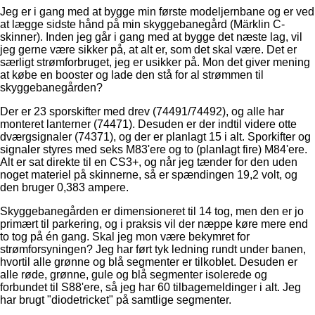
Jeg er i gang med at bygge min første modeljernbane og er ved
at lægge sidste hånd på min skyggebanegård (Märklin C-
skinner). Inden jeg går i gang med at bygge det næste lag, vil
jeg gerne være sikker på, at alt er, som det skal være. Det er
særligt strømforbruget, jeg er usikker på. Mon det giver mening
at købe en booster og lade den stå for al strømmen til
skyggebanegården?
Der er 23 sporskifter med drev (74491/74492), og alle har
monteret lanterner (74471). Desuden er der indtil videre otte
dværgsignaler (74371), og der er planlagt 15 i alt. Sporkifter og
signaler styres med seks M83'ere og to (planlagt fire) M84'ere.
Alt er sat direkte til en CS3+, og når jeg tænder for den uden
noget materiel på skinnerne, så er spændingen 19,2 volt, og
den bruger 0,383 ampere.
Skyggebanegården er dimensioneret til 14 tog, men den er jo
primært til parkering, og i praksis vil der næppe køre mere end
to tog på én gang. Skal jeg mon være bekymret for
strømforsyningen? Jeg har ført tyk ledning rundt under banen,
hvortil alle grønne og blå segmenter er tilkoblet. Desuden er
alle røde, grønne, gule og blå segmenter isolerede og
forbundet til S88'ere, så jeg har 60 tilbagemeldinger i alt. Jeg
har brugt "diodetricket" på samtlige segmenter.