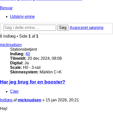
Besvar
Udskriv emne
Søg
Avanceret søgning
6 indlæg • Side
1
af
1
micknudsen
Stationsbetjent
Indlæg:
40
Tilmeldt:
20 dec 2024, 08:08
Digital:
Ja
Scale:
H0 - 3-rail
Skinnesystem:
Märklin C+K
Har jeg brug for en booster?
Citer
Indlæg
af
micknudsen
»
15 jan 2026, 20:21
Hej!