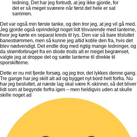
ledning. Det har jeg fortrudt, at jeg ikke gjorde, for
det er så meget sværere når først det hele er sat
sammen.
Det var også min første tanke, og den tror jeg, at jeg vil gå med.
Jeg gjorde også oprindeligt noget lidt tilsvarende med lanterne,
hvor jeg kørte en separat kreds til lys. Den var så bare tilsluttet
banestrømmen, men så kunne jeg altid koble den fra, hvis det
blev nødvendigt. Det endte dog med rigtig mange ledninger, og
da strømforbruget fra en diode trods alt er meget begrænset,
valgte jeg at droppe det og sætte lanterne til direkte til
sporskifterne.
Dette er nu mit fjerde forsøg, og jeg tror, det lykkes denne gang.
Tre gange har jeg skilt alt ad og bygget nyt bord helt forfra. Nu
har jeg besluttet, at næste lag skal være K-skinner, så det bliver
lidt som at begynde forfra igen – men heldigvis uden at skulle
skille noget ad