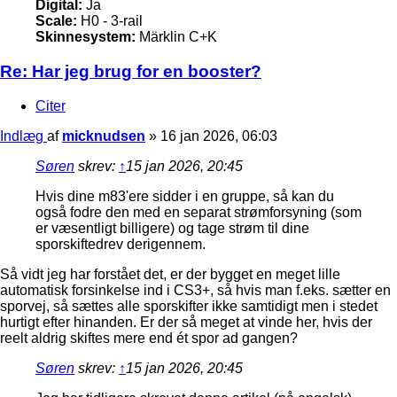
Digital:
Ja
Scale:
H0 - 3-rail
Skinnesystem:
Märklin C+K
Re: Har jeg brug for en booster?
Citer
Indlæg
af
micknudsen
»
16 jan 2026, 06:03
Søren
skrev:
↑
15 jan 2026, 20:45
Hvis dine m83'ere sidder i en gruppe, så kan du
også fodre den med en separat strømforsyning (som
er væsentligt billigere) og tage strøm til dine
sporskiftedrev derigennem.
Så vidt jeg har forstået det, er der bygget en meget lille
automatisk forsinkelse ind i CS3+, så hvis man f.eks. sætter en
sporvej, så sættes alle sporskifter ikke samtidigt men i stedet
hurtigt efter hinanden. Er der så meget at vinde her, hvis der
reelt aldrig skiftes mere end ét spor ad gangen?
Søren
skrev:
↑
15 jan 2026, 20:45