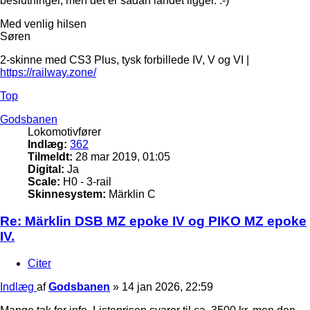
beslutninger, men det er sådan landet ligger. :-)
Med venlig hilsen
Søren
2-skinne med CS3 Plus, tysk forbillede IV, V og VI |
https://railway.zone/
Top
Godsbanen
Lokomotivfører
Indlæg:
362
Tilmeldt:
28 mar 2019, 01:05
Digital:
Ja
Scale:
H0 - 3-rail
Skinnesystem:
Märklin C
Re: Märklin DSB MZ epoke IV og PIKO MZ epoke
IV.
Citer
Indlæg
af
Godsbanen
»
14 jan 2026, 22:59