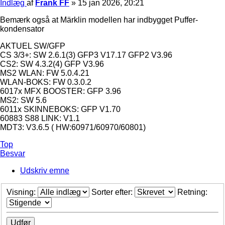
Indlæg
af
Frank FF
»
15 jan 2026, 20:21
Bemærk også at Märklin modellen har indbygget Puffer-
kondensator
AKTUEL SW/GFP
CS 3/3+: SW 2.6.1(3) GFP3 V17.17 GFP2 V3.96
CS2: SW 4.3.2(4) GFP V3.96
MS2 WLAN: FW 5.0.4.21
WLAN-BOKS: FW 0.3.0.2
6017x MFX BOOSTER: GFP 3.96
MS2: SW 5.6
6011x SKINNEBOKS: GFP V1.70
60883 S88 LINK: V1.1
MDT3: V3.6.5 ( HW:60971/60970/60801)
Top
Besvar
Udskriv emne
Visning:
Sorter efter:
Retning: