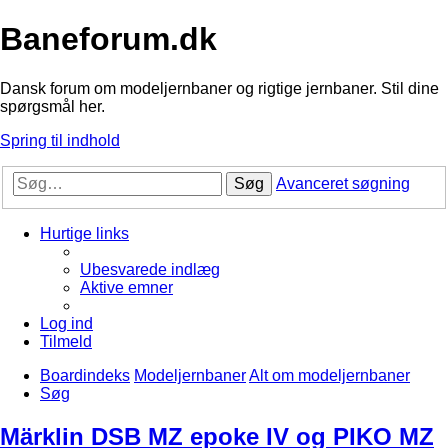
Baneforum.dk
Dansk forum om modeljernbaner og rigtige jernbaner. Stil dine
spørgsmål her.
Spring til indhold
Søg
Avanceret søgning
Hurtige links
Ubesvarede indlæg
Aktive emner
Log ind
Tilmeld
Boardindeks
Modeljernbaner
Alt om modeljernbaner
Søg
Märklin DSB MZ epoke IV og PIKO MZ