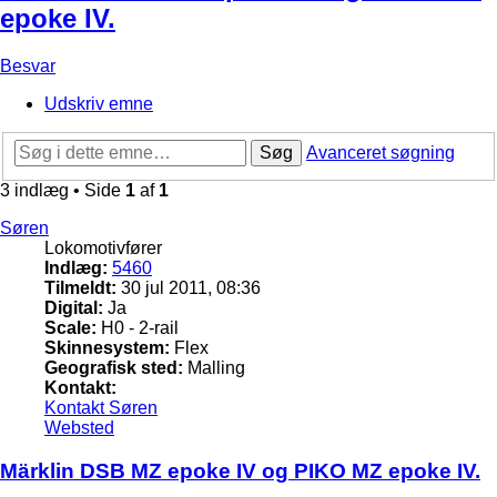
epoke IV.
Besvar
Udskriv emne
Søg
Avanceret søgning
3 indlæg • Side
1
af
1
Søren
Lokomotivfører
Indlæg:
5460
Tilmeldt:
30 jul 2011, 08:36
Digital:
Ja
Scale:
H0 - 2-rail
Skinnesystem:
Flex
Geografisk sted:
Malling
Kontakt:
Kontakt Søren
Websted
Märklin DSB MZ epoke IV og PIKO MZ epoke IV.