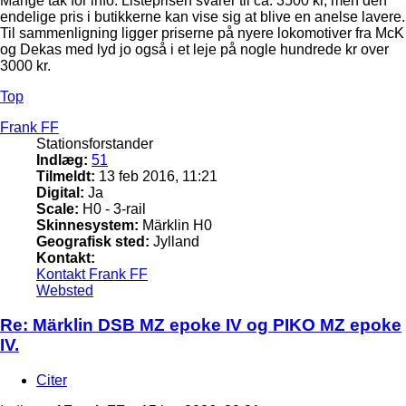
Mange tak for info. Listeprisen svarer til ca. 3500 kr, men den
endelige pris i butikkerne kan vise sig at blive en anelse lavere.
Til sammenligning ligger priserne på nyere lokomotiver fra McK
og Dekas med lyd jo også i et leje på nogle hundrede kr over
3000 kr.
Top
Frank FF
Stationsforstander
Indlæg:
51
Tilmeldt:
13 feb 2016, 11:21
Digital:
Ja
Scale:
H0 - 3-rail
Skinnesystem:
Märklin H0
Geografisk sted:
Jylland
Kontakt:
Kontakt Frank FF
Websted
Re: Märklin DSB MZ epoke IV og PIKO MZ epoke
IV.
Citer