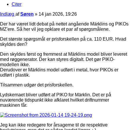
Citer
Indlæg
af
Søren
»
14 jan 2026, 19:26
Der har været lidt debat på nettet angående Märklins og PIKOs
MZ'ere. Så her vil jeg opklare et par af spørgsmålene.
Det største spørgsmål er prisforskellen på ca. 110 EUR. Hvad
skyldes den?
Den skyldes først og fremmest at Märklins model bliver leveret
med røggenerator. Der kan styres digitalt. Det gør PIKO-
modellen ikke.
Derudover er Märklins model udført i metal, hvor PIKOs er
udført i plastik.
Tilsammen udgør det prisforskellen.
Lydskemaet bliver udført af PIKO for Märklin. Det er på
nuværende tidspunkt ikke afklaret hvilket driftnummer
maskinen får.
Jeg kan ikke redegøre for årsagerne til de respektive