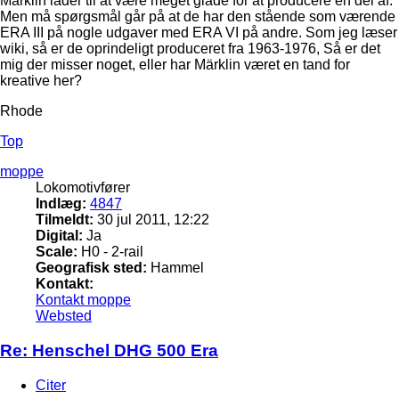
Märklin lader til at være meget glade for at producere en del af.
Men må spørgsmål går på at de har den stående som værende
ERA III på nogle udgaver med ERA VI på andre. Som jeg læser
wiki, så er de oprindeligt produceret fra 1963-1976, Så er det
mig der misser noget, eller har Märklin været en tand for
kreative her?
Rhode
Top
moppe
Lokomotivfører
Indlæg:
4847
Tilmeldt:
30 jul 2011, 12:22
Digital:
Ja
Scale:
H0 - 2-rail
Geografisk sted:
Hammel
Kontakt:
Kontakt moppe
Websted
Re: Henschel DHG 500 Era
Citer