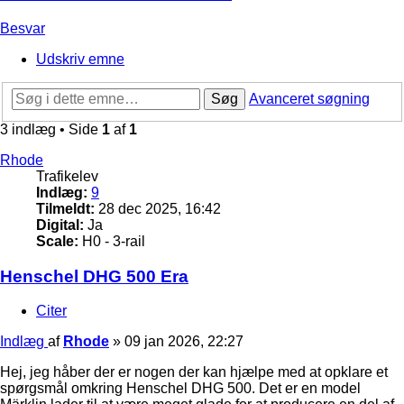
Besvar
Udskriv emne
Søg
Avanceret søgning
3 indlæg • Side
1
af
1
Rhode
Trafikelev
Indlæg:
9
Tilmeldt:
28 dec 2025, 16:42
Digital:
Ja
Scale:
H0 - 3-rail
Henschel DHG 500 Era
Citer
Indlæg
af
Rhode
»
09 jan 2026, 22:27
Hej, jeg håber der er nogen der kan hjælpe med at opklare et
spørgsmål omkring Henschel DHG 500. Det er en model