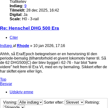
Trafikelev
Indlæg:
9
Tilmeldt:
28 dec 2025, 16:42
Digital:
Ja
Scale:
H0 - 3-rail
Re: Henschel DHG 500 Era
Citer
Indlæg
af
Rhode
»
10 jan 2026, 17:16
Ahhh, så Era/Epoch betegnelsen er en henvisning til den
periode-bemalig (tilhørsforhold et givent lokomotiv hører til. Så
de 62 DHG500(C) der blev bygget i 62-76 - har blot “køre
videre” helt frem til Era VI, med en ny bemaling. Sikkert efter de
har skiftet ejere eller lign.
Top
Besvar
Udskriv emne
Visning:
Sorter efter:
Retning: