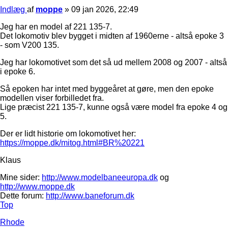
Indlæg
af
moppe
»
09 jan 2026, 22:49
Jeg har en model af 221 135-7.
Det lokomotiv blev bygget i midten af 1960erne - altså epoke 3
- som V200 135.
Jeg har lokomotivet som det så ud mellem 2008 og 2007 - altså
i epoke 6.
Så epoken har intet med byggeåret at gøre, men den epoke
modellen viser forbilledet fra.
Lige præcist 221 135-7, kunne også være model fra epoke 4 og
5.
Der er lidt historie om lokomotivet her:
https://moppe.dk/mitog.html#BR%20221
Klaus
Mine sider:
http://www.modelbaneeuropa.dk
og
http://www.moppe.dk
Dette forum:
http://www.baneforum.dk
Top
Rhode