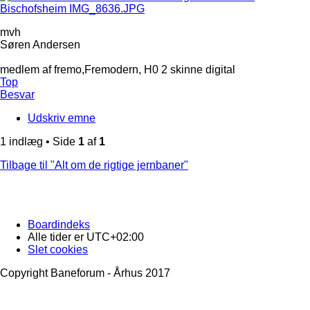
mvh
Søren Andersen
medlem af fremo,Fremodern, H0 2 skinne digital
Top
Besvar
Udskriv emne
1 indlæg • Side
1
af
1
Tilbage til "Alt om de rigtige jernbaner"
Boardindeks
Alle tider er
UTC+02:00
Slet cookies
Copyright Baneforum - Århus 2017