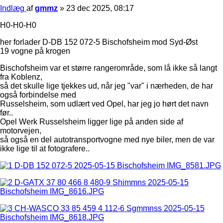
Indlæg
af
gmmz
»
23 dec 2025, 08:17
H0-H0-H0
her forlader D-DB 152 072-5 Bischofsheim mod Syd-Øst
19 vogne på krogen
Bischofsheim var et større rangerområde, som lå ikke så langt
fra Koblenz,
så det skulle lige tjekkes ud, når jeg "var" i nærheden, de har
også forbindelse med
Russelsheim, som udlært ved Opel, har jeg jo hørt det navn
før..
Opel Werk Russelsheim ligger lige på anden side af
motorvejen,
så også en del autotransportvogne med nye biler, men de var
ikke lige til at fotografere..