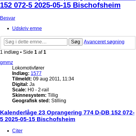
152 072-5 2025-05-15 Bischofsheim
Besvar
Udskriv emne
Søg
Avanceret søgning
1 indlæg • Side
1
af
1
gmmz
Lokomotivfører
Indlæg:
1577
Tilmeldt:
09 aug 2011, 11:34
Digital:
Ja
Scale:
H0 - 2-rail
Skinnesystem:
Tillig
Geografisk sted:
Stilling
Kalenderlåge 23 Oprangering 774 D-DB 152 072-
5 2025-05-15 Bischofsheim
Citer