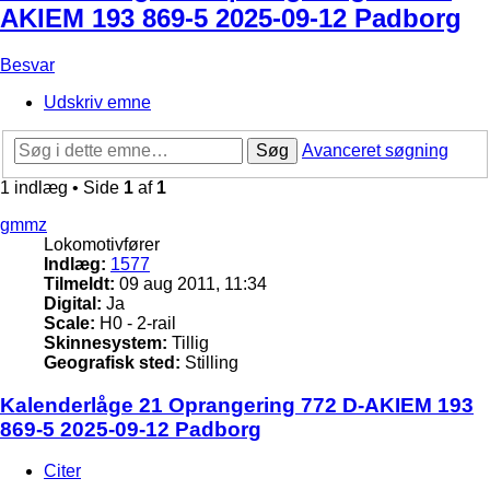
AKIEM 193 869-5 2025-09-12 Padborg
Besvar
Udskriv emne
Søg
Avanceret søgning
1 indlæg • Side
1
af
1
gmmz
Lokomotivfører
Indlæg:
1577
Tilmeldt:
09 aug 2011, 11:34
Digital:
Ja
Scale:
H0 - 2-rail
Skinnesystem:
Tillig
Geografisk sted:
Stilling
Kalenderlåge 21 Oprangering 772 D-AKIEM 193
869-5 2025-09-12 Padborg
Citer