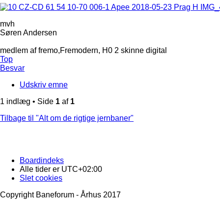
mvh
Søren Andersen
medlem af fremo,Fremodern, H0 2 skinne digital
Top
Besvar
Udskriv emne
1 indlæg • Side
1
af
1
Tilbage til "Alt om de rigtige jernbaner"
Boardindeks
Alle tider er
UTC+02:00
Slet cookies
Copyright Baneforum - Århus 2017