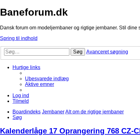
Baneforum.dk
Dansk forum om modeljernbaner og rigtige jernbaner. Stil dine 
Spring til indhold
Søg
Avanceret søgning
Hurtige links
Ubesvarede indlæg
Aktive emner
Log ind
Tilmeld
Boardindeks
Jernbaner
Alt om de rigtige jernbaner
Søg
Kalenderlåge 17 Oprangering 768 CZ-CD