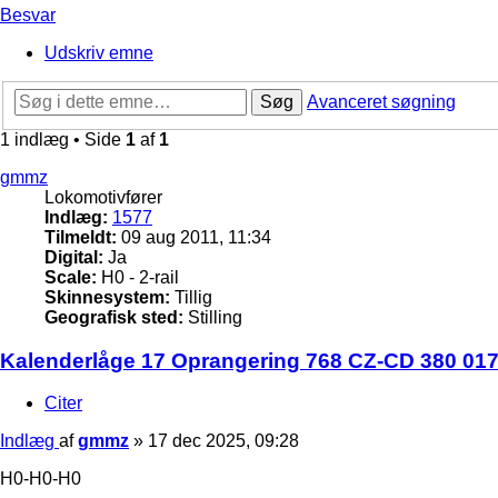
Besvar
Udskriv emne
Søg
Avanceret søgning
1 indlæg • Side
1
af
1
gmmz
Lokomotivfører
Indlæg:
1577
Tilmeldt:
09 aug 2011, 11:34
Digital:
Ja
Scale:
H0 - 2-rail
Skinnesystem:
Tillig
Geografisk sted:
Stilling
Kalenderlåge 17 Oprangering 768 CZ-CD 380 017
Citer
Indlæg
af
gmmz
»
17 dec 2025, 09:28
H0-H0-H0