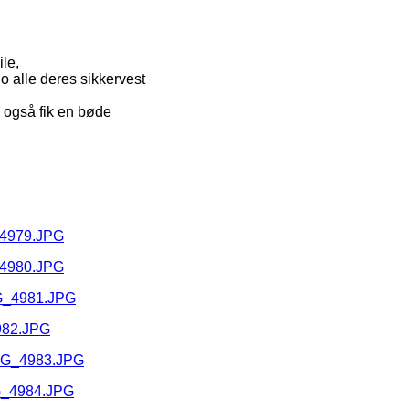
le,
o alle deres sikkervest
e også fik en bøde