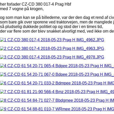
her forlader CZ-CD 380 017-4 Prag Hbf
med 7 vogne på krogen,
og som man kan se på billederne, var der den dag et rend af civi
som bare gik over sporene ved traktorvejen, men de manglede j
så pludselig dukkede politiet op og stod der i en times tid,
der var flere som der blev snakket alvorligt med, ved ikke om d