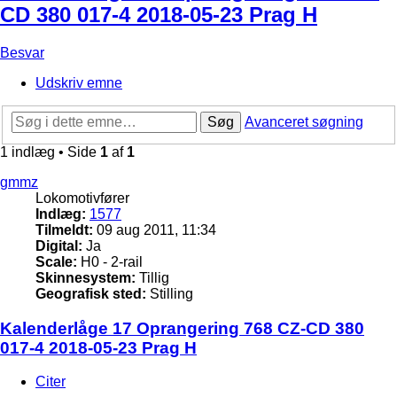
CD 380 017-4 2018-05-23 Prag H
Besvar
Udskriv emne
Søg
Avanceret søgning
1 indlæg • Side
1
af
1
gmmz
Lokomotivfører
Indlæg:
1577
Tilmeldt:
09 aug 2011, 11:34
Digital:
Ja
Scale:
H0 - 2-rail
Skinnesystem:
Tillig
Geografisk sted:
Stilling
Kalenderlåge 17 Oprangering 768 CZ-CD 380
017-4 2018-05-23 Prag H
Citer