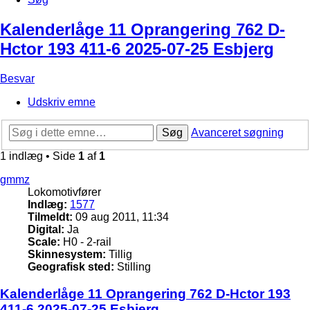
Kalenderlåge 11 Oprangering 762 D-
Hctor 193 411-6 2025-07-25 Esbjerg
Besvar
Udskriv emne
Søg
Avanceret søgning
1 indlæg • Side
1
af
1
gmmz
Lokomotivfører
Indlæg:
1577
Tilmeldt:
09 aug 2011, 11:34
Digital:
Ja
Scale:
H0 - 2-rail
Skinnesystem:
Tillig
Geografisk sted:
Stilling
Kalenderlåge 11 Oprangering 762 D-Hctor 193
411-6 2025-07-25 Esbjerg