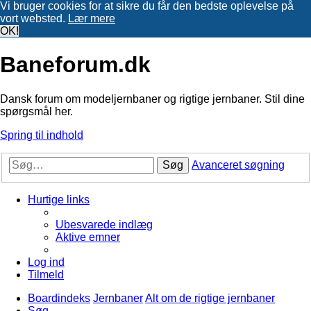
Vi bruger cookies for at sikre du får den bedste oplevelse på
vort websted.
Lær mere
OK!
Baneforum.dk
Dansk forum om modeljernbaner og rigtige jernbaner. Stil dine
spørgsmål her.
Spring til indhold
Søg
Avanceret søgning
Hurtige links
Ubesvarede indlæg
Aktive emner
Log ind
Tilmeld
Boardindeks
Jernbaner
Alt om de rigtige jernbaner
Søg