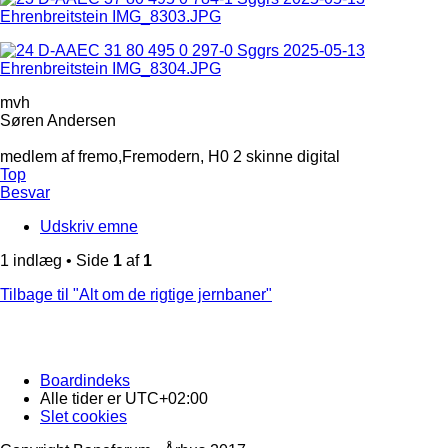
mvh
Søren Andersen
medlem af fremo,Fremodern, H0 2 skinne digital
Top
Besvar
Udskriv emne
1 indlæg • Side
1
af
1
Tilbage til "Alt om de rigtige jernbaner"
Boardindeks
Alle tider er
UTC+02:00
Slet cookies