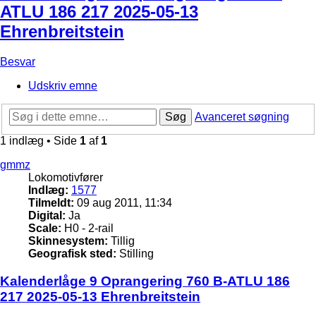
ATLU 186 217 2025-05-13
Ehrenbreitstein
Besvar
Udskriv emne
Søg
Avanceret søgning
1 indlæg • Side
1
af
1
gmmz
Lokomotivfører
Indlæg:
1577
Tilmeldt:
09 aug 2011, 11:34
Digital:
Ja
Scale:
H0 - 2-rail
Skinnesystem:
Tillig
Geografisk sted:
Stilling
Kalenderlåge 9 Oprangering 760 B-ATLU 186
217 2025-05-13 Ehrenbreitstein