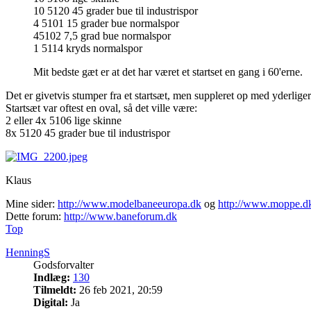
10 5120 45 grader bue til industrispor
4 5101 15 grader bue normalspor
45102 7,5 grad bue normalspor
1 5114 kryds normalspor
Mit bedste gæt er at det har været et startset en gang i 60'erne.
Det er givetvis stumper fra et startsæt, men suppleret op med yderliger
Startsæt var oftest en oval, så det ville være:
2 eller 4x 5106 lige skinne
8x 5120 45 grader bue til industrispor
Klaus
Mine sider:
http://www.modelbaneeuropa.dk
og
http://www.moppe.d
Dette forum:
http://www.baneforum.dk
Top
HenningS
Godsforvalter
Indlæg:
130
Tilmeldt:
26 feb 2021, 20:59
Digital:
Ja