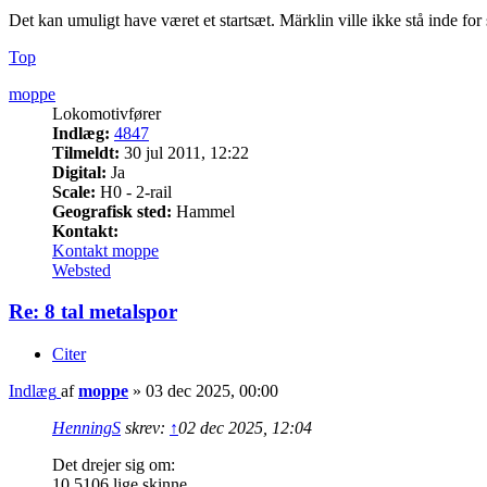
Det kan umuligt have været et startsæt. Märklin ville ikke stå inde for
Top
moppe
Lokomotivfører
Indlæg:
4847
Tilmeldt:
30 jul 2011, 12:22
Digital:
Ja
Scale:
H0 - 2-rail
Geografisk sted:
Hammel
Kontakt:
Kontakt moppe
Websted
Re: 8 tal metalspor
Citer
Indlæg
af
moppe
»
03 dec 2025, 00:00
HenningS
skrev:
↑
02 dec 2025, 12:04
Det drejer sig om:
10 5106 lige skinne