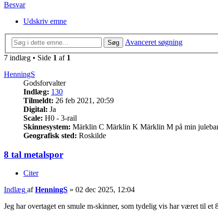
Besvar
Udskriv emne
Avanceret søgning
Søg
7 indlæg • Side
1
af
1
HenningS
Godsforvalter
Indlæg:
130
Tilmeldt:
26 feb 2021, 20:59
Digital:
Ja
Scale:
H0 - 3-rail
Skinnesystem:
Märklin C Märklin K Märklin M på min juleba
Geografisk sted:
Roskilde
8 tal metalspor
Citer
Indlæg
af
HenningS
»
02 dec 2025, 12:04
Jeg har overtaget en smule m-skinner, som tydelig vis har været til et 8