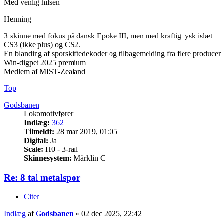
Med venlig hilsen
Henning
3-skinne med fokus på dansk Epoke III, men med kraftig tysk islæt
CS3 (ikke plus) og CS2.
En blanding af sporskiftedekoder og tilbagemelding fra flere producen
Win-digpet 2025 premium
Medlem af MIST-Zealand
Top
Godsbanen
Lokomotivfører
Indlæg:
362
Tilmeldt:
28 mar 2019, 01:05
Digital:
Ja
Scale:
H0 - 3-rail
Skinnesystem:
Märklin C
Re: 8 tal metalspor
Citer
Indlæg
af
Godsbanen
»
02 dec 2025, 22:42