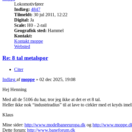
Lokomotivfører
Indlæg:
4847
Tilmeldt:
30 jul 2011, 12:22
Digital:
Ja
Scale:
H0 - 2-rail
Geografisk sted:
Hammel
Kontakt:
Kontakt moppe
Websted
Re: 8 tal metalspor
Citer
Indlæg
af
moppe
»
02 dec 2025, 19:08
Hej Henning
Med all de 5106 du har, tror jeg ikke at det er et 8 tal.
Heller ikke nok “industriradius” til at lave to cirkler med et kryds ime
Klaus
Mine sider:
http://www.modelbaneeuropa.dk
og
http://www.moppe.d
Dette forum:
http://www.baneforum.dk