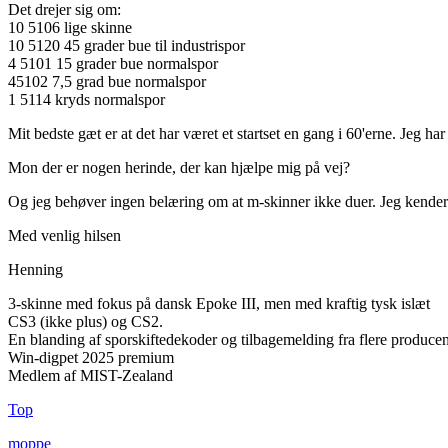
Det drejer sig om:
10 5106 lige skinne
10 5120 45 grader bue til industrispor
4 5101 15 grader bue normalspor
45102 7,5 grad bue normalspor
1 5114 kryds normalspor
Mit bedste gæt er at det har været et startset en gang i 60'erne. Jeg ha
Mon der er nogen herinde, der kan hjælpe mig på vej?
Og jeg behøver ingen belæring om at m-skinner ikke duer. Jeg kender 
Med venlig hilsen
Henning
3-skinne med fokus på dansk Epoke III, men med kraftig tysk islæt
CS3 (ikke plus) og CS2.
En blanding af sporskiftedekoder og tilbagemelding fra flere producen
Win-digpet 2025 premium
Medlem af MIST-Zealand
Top
moppe