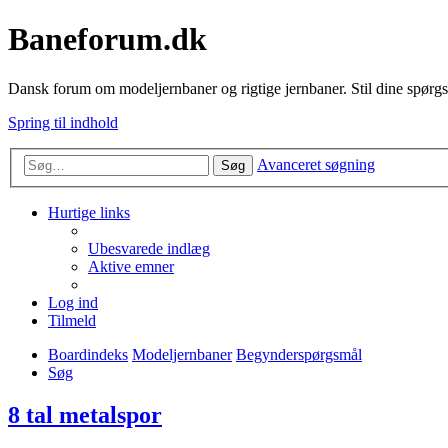
Baneforum.dk
Dansk forum om modeljernbaner og rigtige jernbaner. Stil dine spørgs
Spring til indhold
Avanceret søgning
Søg
Hurtige links
Ubesvarede indlæg
Aktive emner
Log ind
Tilmeld
Boardindeks
Modeljernbaner
Begynderspørgsmål
Søg
8 tal metalspor