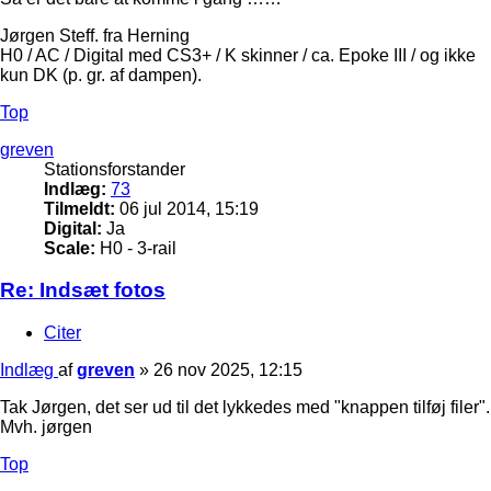
Jørgen Steff. fra Herning
H0 / AC / Digital med CS3+ / K skinner / ca. Epoke III / og ikke
kun DK (p. gr. af dampen).
Top
greven
Stationsforstander
Indlæg:
73
Tilmeldt:
06 jul 2014, 15:19
Digital:
Ja
Scale:
H0 - 3-rail
Re: Indsæt fotos
Citer
Indlæg
af
greven
»
26 nov 2025, 12:15
Tak Jørgen, det ser ud til det lykkedes med "knappen tilføj filer".
Mvh. jørgen
Top