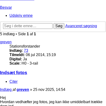
Besvar
Udskriv emne
Søg
Avanceret søgning
5 indlæg • Side
1
af
1
greven
Stationsforstander
Indlæg:
73
Tilmeldt:
06 jul 2014, 15:19
Digital:
Ja
Scale:
H0 - 3-rail
Indsæt fotos
Citer
Indlæg
af
greven
»
25 nov 2025, 14:54
Hej
Hvordan vedhæfter jeg fotos, jeg kan ikke umiddelbart trække