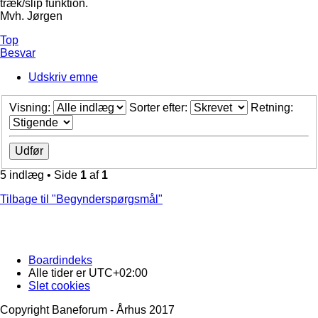
træk/slip funktion.
Mvh. Jørgen
Top
Besvar
Udskriv emne
Visning:
Sorter efter:
Retning:
5 indlæg • Side
1
af
1
Tilbage til "Begynderspørgsmål"
Boardindeks
Alle tider er
UTC+02:00
Slet cookies
Copyright Baneforum - Århus 2017