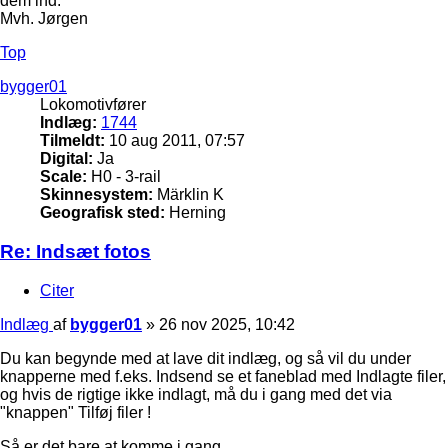
dem ind.
Mvh. Jørgen
Top
bygger01
Lokomotivfører
Indlæg:
1744
Tilmeldt:
10 aug 2011, 07:57
Digital:
Ja
Scale:
H0 - 3-rail
Skinnesystem:
Märklin K
Geografisk sted:
Herning
Re: Indsæt fotos
Citer
Indlæg
af
bygger01
»
26 nov 2025, 10:42
Du kan begynde med at lave dit indlæg, og så vil du under
knapperne med f.eks. Indsend se et faneblad med Indlagte filer,
og hvis de rigtige ikke indlagt, må du i gang med det via
"knappen" Tilføj filer !
Så er det bare at komme i gang ……