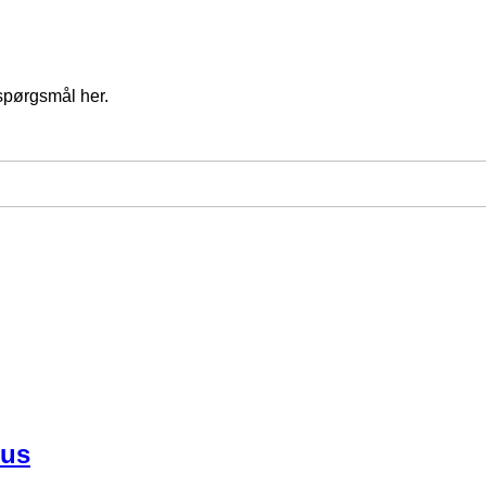
spørgsmål her.
bus