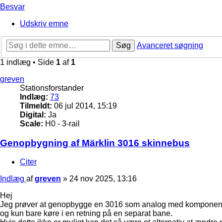
Besvar
Udskriv emne
Søg
Avanceret søgning
1 indlæg • Side
1
af
1
greven
Stationsforstander
Indlæg:
73
Tilmeldt:
06 jul 2014, 15:19
Digital:
Ja
Scale:
H0 - 3-rail
Genopbygning af Märklin 3016 skinnebus
Citer
Indlæg
af
greven
»
24 nov 2025, 13:16
Hej
Jeg prøver at genopbygge en 3016 som analog med komponenter
og kun bare køre i en retning på en separat bane.