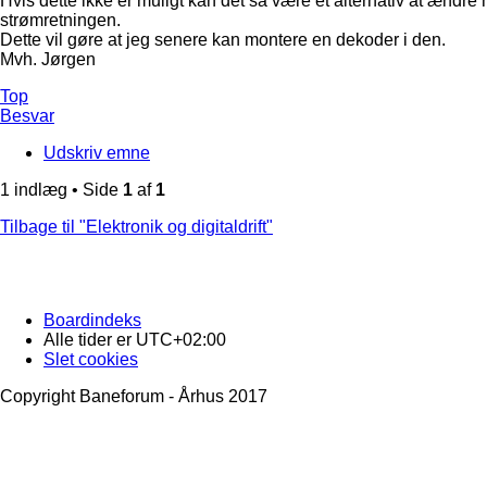
Hvis dette ikke er muligt kan det så være et alternativ at ændr
strømretningen.
Dette vil gøre at jeg senere kan montere en dekoder i den.
Mvh. Jørgen
Top
Besvar
Udskriv emne
1 indlæg • Side
1
af
1
Tilbage til "Elektronik og digitaldrift"
Boardindeks
Alle tider er
UTC+02:00
Slet cookies
Copyright Baneforum - Århus 2017