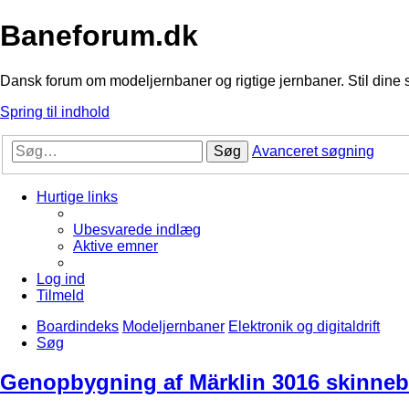
Baneforum.dk
Dansk forum om modeljernbaner og rigtige jernbaner. Stil dine 
Spring til indhold
Søg
Avanceret søgning
Hurtige links
Ubesvarede indlæg
Aktive emner
Log ind
Tilmeld
Boardindeks
Modeljernbaner
Elektronik og digitaldrift
Søg
Genopbygning af Märklin 3016 skinne