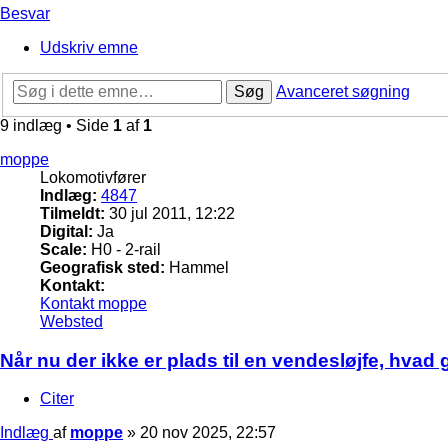
Besvar
Udskriv emne
Søg
Avanceret søgning
9 indlæg • Side
1
af
1
moppe
Lokomotivfører
Indlæg:
4847
Tilmeldt:
30 jul 2011, 12:22
Digital:
Ja
Scale:
H0 - 2-rail
Geografisk sted:
Hammel
Kontakt:
Kontakt moppe
Websted
Når nu der ikke er plads til en vendesløjfe, hvad
Citer
Indlæg
af
moppe
»
20 nov 2025, 22:57