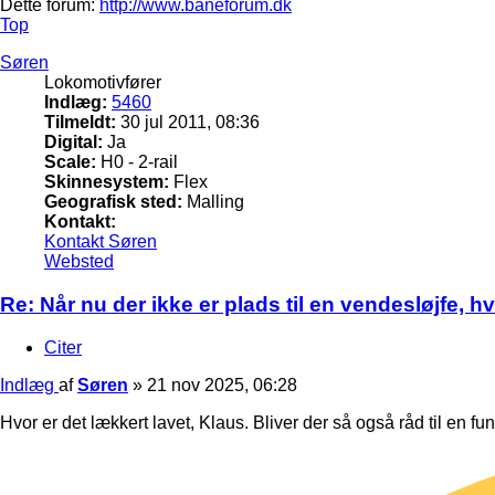
Dette forum:
http://www.baneforum.dk
Top
Søren
Lokomotivfører
Indlæg:
5460
Tilmeldt:
30 jul 2011, 08:36
Digital:
Ja
Scale:
H0 - 2-rail
Skinnesystem:
Flex
Geografisk sted:
Malling
Kontakt:
Kontakt Søren
Websted
Re: Når nu der ikke er plads til en vendesløjfe, 
Citer
Indlæg
af
Søren
»
21 nov 2025, 06:28
Hvor er det lækkert lavet, Klaus. Bliver der så også råd til en f