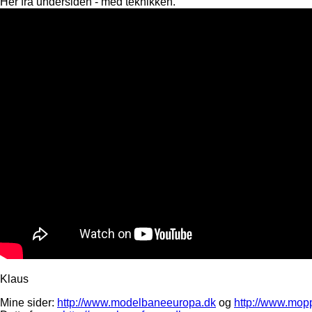
Her fra undersiden - med teknikken.
Klaus
Mine sider:
http://www.modelbaneeuropa.dk
og
http://www.mop