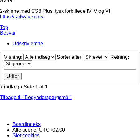
Søren
2-skinne med CS3 Plus, tysk forbillede IV, V og VI |
https://railway.zone/
Top
Besvar
Udskriv emne
Visning:
Sorter efter:
Retning:
7 indlæg • Side
1
af
1
Tilbage til "Begynderspørgsmål"
Boardindeks
Alle tider er
UTC+02:00
Slet cookies