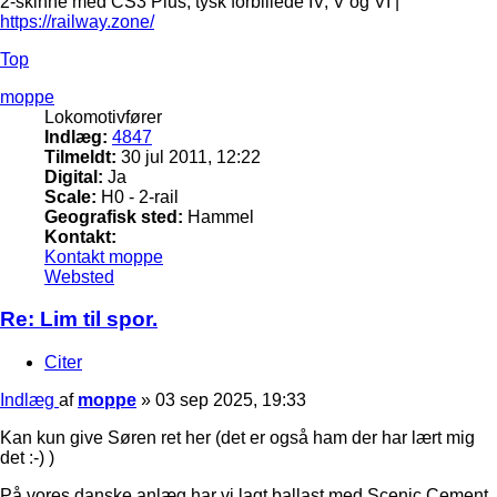
2-skinne med CS3 Plus, tysk forbillede IV, V og VI |
https://railway.zone/
Top
moppe
Lokomotivfører
Indlæg:
4847
Tilmeldt:
30 jul 2011, 12:22
Digital:
Ja
Scale:
H0 - 2-rail
Geografisk sted:
Hammel
Kontakt:
Kontakt moppe
Websted
Re: Lim til spor.
Citer
Indlæg
af
moppe
»
03 sep 2025, 19:33
Kan kun give Søren ret her (det er også ham der har lært mig
det :-) )
På vores danske anlæg har vi lagt ballast med Scenic Cement.