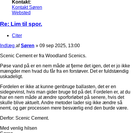
Kontakt:
Kontakt Søren
Websted
Re: Lim til spor.
Citer
Indlæg
af
Søren
»
09 sep 2025, 13:00
Scenic Cement er fra Woodland Scenics.
Pøse vand på er en nem måde at fjerne det igen, det er jo ikke
mængder men hvad du får fra en forstøver. Det er fuldstændig
uskadeligt.
Fordelen er ikke at kunne genbruge ballasten, det er en
sidegevinst, hvis man gider bruge tid på det. Fordelen er, at du
har en nem måde at ændre sporforløbet på senere, hvis det
skulle blive aktuelt. Andre metoder lader sig ikke ændre så
nemt, og gør processen mere besværlig end den burde være.
Derfor: Scenic Cement.
Med venlig hilsen