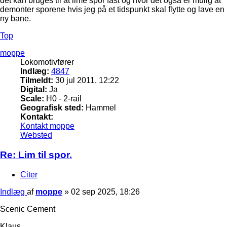
det kan bruges til at lime spor fast og hvor det også er mulig at
demonter sporene hvis jeg på et tidspunkt skal flytte og lave en
ny bane.
Top
moppe
Lokomotivfører
Indlæg:
4847
Tilmeldt:
30 jul 2011, 12:22
Digital:
Ja
Scale:
H0 - 2-rail
Geografisk sted:
Hammel
Kontakt:
Kontakt moppe
Websted
Re: Lim til spor.
Citer
Indlæg
af
moppe
»
02 sep 2025, 18:26
Scenic Cement
Klaus