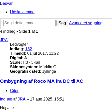
Besvar
Udskriv emne
Søg
Avanceret søgning
4 indlæg • Side
1
af
1
JRA
Ledvogter
Indlæg:
162
Tilmeldt:
01 jul 2017, 11:22
Digital:
Ja
Scale:
H0 - 3-rail
Skinnesystem:
Märklin C
Geografisk sted:
Jyllinge
Ombygning af Roco MA fra DC til AC
Citer
Indlæg
af
JRA
»
17 aug 2025, 15:51
Hej alle