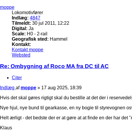
moppe
Lokomotivfører
Indlæg:
4847
Tilmeldt:
30 jul 2011, 12:22
Digital:
Ja
Scale:
H0 - 2-rail
Geografisk sted:
Hammel
Kontakt:
Kontakt moppe
Websted
Re: Ombygning af Roco MA fra DC til AC
Citer
Indlæg
af
moppe
»
17 aug 2025, 18:39
Hvis det skal gøres rigtigt skal du bestille at det der i reservede
Nye hjul, nye bund til gearkasse, en ny bogie til styrevognen os
Helt ærligt - det bedste der er at gøre at at finde en der har det
Klaus