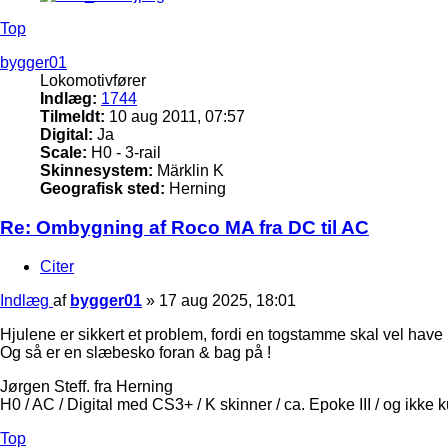
Top
bygger01
Lokomotivfører
Indlæg:
1744
Tilmeldt:
10 aug 2011, 07:57
Digital:
Ja
Scale:
H0 - 3-rail
Skinnesystem:
Märklin K
Geografisk sted:
Herning
Re: Ombygning af Roco MA fra DC til AC
Citer
Indlæg
af
bygger01
»
17 aug 2025, 18:01
Hjulene er sikkert et problem, fordi en togstamme skal vel have
Og så er en slæbesko foran & bag på !
Jørgen Steff. fra Herning
H0 / AC / Digital med CS3+ / K skinner / ca. Epoke III / og ikke 
Top