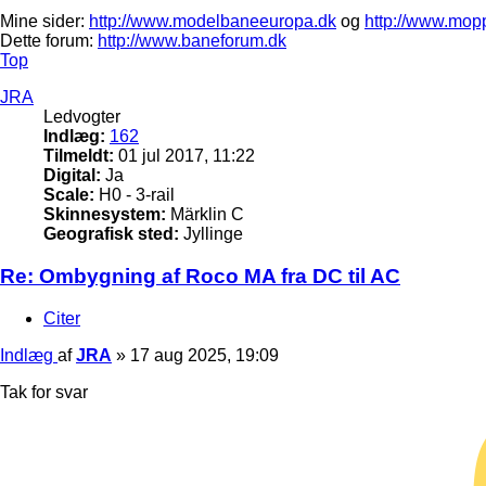
Mine sider:
http://www.modelbaneeuropa.dk
og
http://www.mop
Dette forum:
http://www.baneforum.dk
Top
JRA
Ledvogter
Indlæg:
162
Tilmeldt:
01 jul 2017, 11:22
Digital:
Ja
Scale:
H0 - 3-rail
Skinnesystem:
Märklin C
Geografisk sted:
Jyllinge
Re: Ombygning af Roco MA fra DC til AC
Citer
Indlæg
af
JRA
»
17 aug 2025, 19:09
Tak for svar