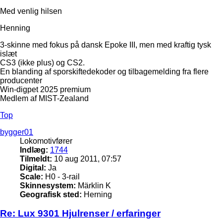
Med venlig hilsen
Henning
3-skinne med fokus på dansk Epoke III, men med kraftig tysk
islæt
CS3 (ikke plus) og CS2.
En blanding af sporskiftedekoder og tilbagemelding fra flere
producenter
Win-digpet 2025 premium
Medlem af MIST-Zealand
Top
bygger01
Lokomotivfører
Indlæg:
1744
Tilmeldt:
10 aug 2011, 07:57
Digital:
Ja
Scale:
H0 - 3-rail
Skinnesystem:
Märklin K
Geografisk sted:
Herning
Re: Lux 9301 Hjulrenser / erfaringer