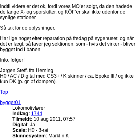
Indtil videre er det ok, fordi vores MO’er solgt, da den hadede
de lange X- og sporskifter, og KÖF’er skal ikke udenfor de
synlige stationer.
Så tak for de oplysninger.
Har lige noget efter reparation på fredag på sygehuset, og når
det er lægt, så laver jeg sektionen, som - hvis det virker - bliver
bygget ind i banen.
Info. følger !
Jørgen Steff. fra Herning
H0 / AC / Digital med CS3+ / K skinner / ca. Epoke III / og ikke
kun DK (p. gr. af dampen).
Top
bygger01
Lokomotivfører
Indlæg:
1744
Tilmeldt:
10 aug 2011, 07:57
Digital:
Ja
Scale:
H0 - 3-rail
Skinnesystem:
Märklin K