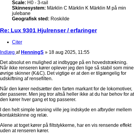
Scale:
H0 - 3-rail
Skinnesystem:
Märklin C Märklin K Märklin M på min
julebane
Geografisk sted:
Roskilde
Re: Lux 9301 Hjulrenser / erfaringer
Citer
Indlæg
af
HenningS
»
18 aug 2025, 11:55
Det absolut en mulighed at indbygge på en hovedstrækning.
Når ikke renseren kører oplever jeg den lige så stabil som mine
øvrige skinner (K&C). Det vigtige er at den er tilgængelig for
udskiftning af rensefilten.
Når den kører nedsætter den farten markant for de lokomotiver,
der passerer. Men jeg tror altså heller ikke at du har behov for at
den kører hver gang et tog passerer.
I den helt simple løsning ville jeg indskyde en afbryder mellem
kontaktskinne og relæ.
Alene at toget kører på filtstykkerne, har en vis rensende effekt
uden at renseren kører.