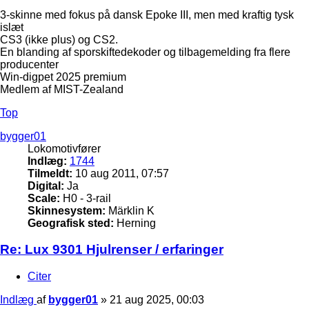
3-skinne med fokus på dansk Epoke III, men med kraftig tysk
islæt
CS3 (ikke plus) og CS2.
En blanding af sporskiftedekoder og tilbagemelding fra flere
producenter
Win-digpet 2025 premium
Medlem af MIST-Zealand
Top
bygger01
Lokomotivfører
Indlæg:
1744
Tilmeldt:
10 aug 2011, 07:57
Digital:
Ja
Scale:
H0 - 3-rail
Skinnesystem:
Märklin K
Geografisk sted:
Herning
Re: Lux 9301 Hjulrenser / erfaringer
Citer
Indlæg
af
bygger01
»
21 aug 2025, 00:03