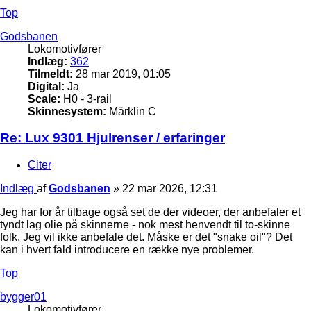
Top
Godsbanen
Lokomotivfører
Indlæg:
362
Tilmeldt:
28 mar 2019, 01:05
Digital:
Ja
Scale:
H0 - 3-rail
Skinnesystem:
Märklin C
Re: Lux 9301 Hjulrenser / erfaringer
Citer
Indlæg
af
Godsbanen
»
22 mar 2026, 12:31
Jeg har for år tilbage også set de der videoer, der anbefaler et
tyndt lag olie på skinnerne - nok mest henvendt til to-skinne
folk. Jeg vil ikke anbefale det. Måske er det "snake oil"? Det
kan i hvert fald introducere en række nye problemer.
Top
bygger01
Lokomotivfører