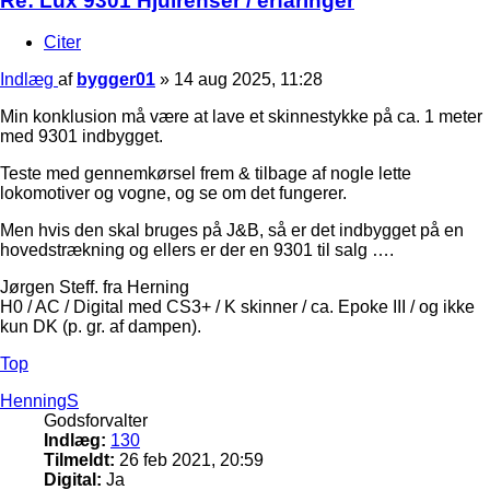
Re: Lux 9301 Hjulrenser / erfaringer
Citer
Indlæg
af
bygger01
»
14 aug 2025, 11:28
Min konklusion må være at lave et skinnestykke på ca. 1 meter
med 9301 indbygget.
Teste med gennemkørsel frem & tilbage af nogle lette
lokomotiver og vogne, og se om det fungerer.
Men hvis den skal bruges på J&B, så er det indbygget på en
hovedstrækning og ellers er der en 9301 til salg ….
Jørgen Steff. fra Herning
H0 / AC / Digital med CS3+ / K skinner / ca. Epoke III / og ikke
kun DK (p. gr. af dampen).
Top
HenningS
Godsforvalter
Indlæg:
130
Tilmeldt:
26 feb 2021, 20:59
Digital:
Ja