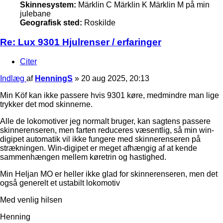
Skinnesystem:
Märklin C Märklin K Märklin M på min
julebane
Geografisk sted:
Roskilde
Re: Lux 9301 Hjulrenser / erfaringer
Citer
Indlæg
af
HenningS
»
20 aug 2025, 20:13
Min Köf kan ikke passere hvis 9301 køre, medmindre man lige
trykker det mod skinnerne.
Alle de lokomotiver jeg normalt bruger, kan sagtens passere
skinnerenseren, men farten reduceres væsentlig, så min win-
digipet automatik vil ikke fungere med skinnerenseren på
strækningen. Win-digipet er meget afhængig af at kende
sammenhængen mellem køretrin og hastighed.
Min Heljan MO er heller ikke glad for skinnerenseren, men det
også generelt et ustabilt lokomotiv
Med venlig hilsen
Henning