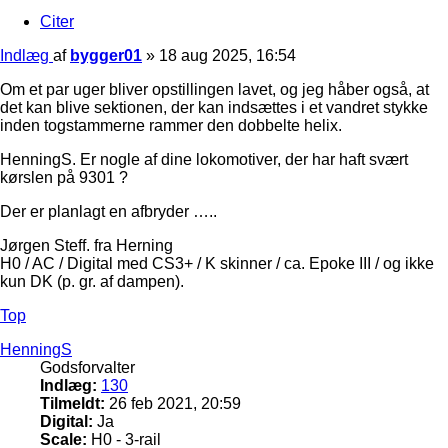
Citer
Indlæg
af
bygger01
»
18 aug 2025, 16:54
Om et par uger bliver opstillingen lavet, og jeg håber også, at
det kan blive sektionen, der kan indsættes i et vandret stykke
inden togstammerne rammer den dobbelte helix.
HenningS. Er nogle af dine lokomotiver, der har haft svært
kørslen på 9301 ?
Der er planlagt en afbryder …..
Jørgen Steff. fra Herning
H0 / AC / Digital med CS3+ / K skinner / ca. Epoke III / og ikke
kun DK (p. gr. af dampen).
Top
HenningS
Godsforvalter
Indlæg:
130
Tilmeldt:
26 feb 2021, 20:59
Digital:
Ja
Scale:
H0 - 3-rail