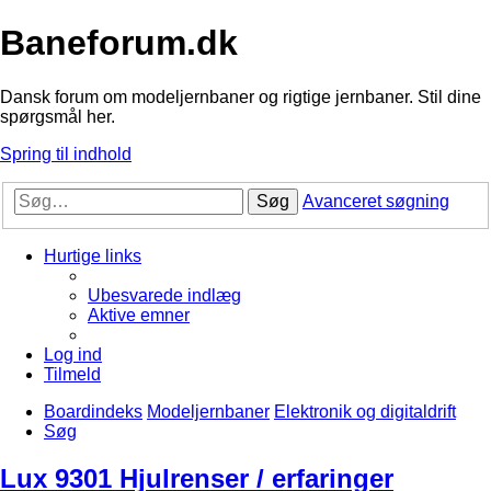
Baneforum.dk
Dansk forum om modeljernbaner og rigtige jernbaner. Stil dine
spørgsmål her.
Spring til indhold
Søg
Avanceret søgning
Hurtige links
Ubesvarede indlæg
Aktive emner
Log ind
Tilmeld
Boardindeks
Modeljernbaner
Elektronik og digitaldrift
Søg
Lux 9301 Hjulrenser / erfaringer