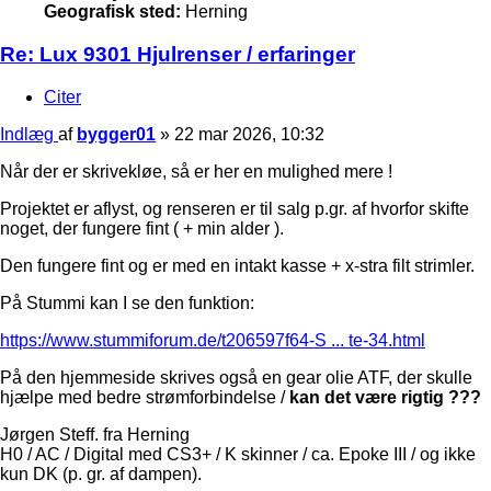
Geografisk sted:
Herning
Re: Lux 9301 Hjulrenser / erfaringer
Citer
Indlæg
af
bygger01
»
22 mar 2026, 10:32
Når der er skrivekløe, så er her en mulighed mere !
Projektet er aflyst, og renseren er til salg p.gr. af hvorfor skifte
noget, der fungere fint ( + min alder ).
Den fungere fint og er med en intakt kasse + x-stra filt strimler.
På Stummi kan I se den funktion:
https://www.stummiforum.de/t206597f64-S ... te-34.html
På den hjemmeside skrives også en gear olie ATF, der skulle
hjælpe med bedre strømforbindelse /
kan det være rigtig ???
Jørgen Steff. fra Herning
H0 / AC / Digital med CS3+ / K skinner / ca. Epoke III / og ikke
kun DK (p. gr. af dampen).