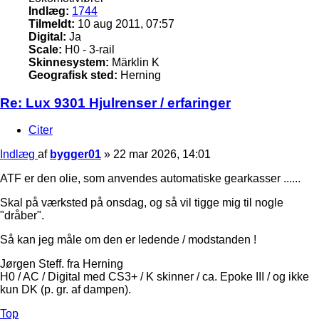
Indlæg:
1744
Tilmeldt:
10 aug 2011, 07:57
Digital:
Ja
Scale:
H0 - 3-rail
Skinnesystem:
Märklin K
Geografisk sted:
Herning
Re: Lux 9301 Hjulrenser / erfaringer
Citer
Indlæg
af
bygger01
»
22 mar 2026, 14:01
ATF er den olie, som anvendes automatiske gearkasser ......
Skal på værksted på onsdag, og så vil tigge mig til nogle
"dråber".
Så kan jeg måle om den er ledende / modstanden !
Jørgen Steff. fra Herning
H0 / AC / Digital med CS3+ / K skinner / ca. Epoke III / og ikke
kun DK (p. gr. af dampen).
Top