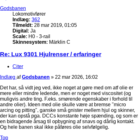
Godsbanen
Lokomotivfører
Indlæg:
362
Tilmeldt:
28 mar 2019, 01:05
Digital:
Ja
Scale:
H0 - 3-rail
Skinnesystem:
Märklin C
Re: Lux 9301 Hjulrenser / erfaringer
Citer
Indlæg
af
Godsbanen
»
22 mar 2026, 16:02
Det har, så vidt jeg ved, ikke noget at gøre med om atf olie er
mere eller mindre ledende, men er noget med viscositet (og
muligvis andre ting. F.eks. smørende egenskaber i forhold til
andre olier). Ideen med olie skulle være at bremse "micro
arcing og pitting", ganske små gnister mellem hjul og skinner,
der kan opstå pga. DCCs konstante høje spænding, og som er
en bidragende årsag til opbygning af snavs og dårlig kontakt.
Og hele banen skal ikke påføres olie selvfølgelig.
Top