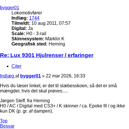
bygger01
Lokomotivfører
Indlæg:
1744
Tilmeldt:
10 aug 2011, 07:57
Digital:
Ja
Scale:
H0 - 3-rail
Skinnesystem:
Märklin K
Geografisk sted:
Herning
Re: Lux 9301 Hjulrenser / erfaringer
Citer
Indlæg
af
bygger01
»
22 mar 2026, 16:33
Hvis du læser linket, er det til slæbesskoen, så det er små
mængder, hvis det skal prøves….
Jørgen Steff. fra Herning
H0 / AC / Digital med CS3+ / K skinner / ca. Epoke III / og ikke
kun DK (p. gr. af dampen).
Top
Besvar