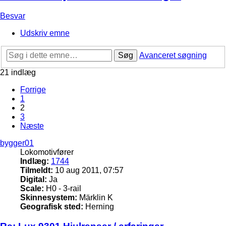
Besvar
Udskriv emne
Søg
Avanceret søgning
21 indlæg
Forrige
1
2
3
Næste
bygger01
Lokomotivfører
Indlæg:
1744
Tilmeldt:
10 aug 2011, 07:57
Digital:
Ja
Scale:
H0 - 3-rail
Skinnesystem:
Märklin K
Geografisk sted:
Herning