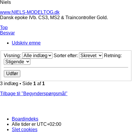
Niels
www.NIELS-MODELTOG.dk
Dansk epoke IVb. CS3, MS2 & Traincontroller Gold.
Top
Besvar
Udskriv emne
Visning:
Sorter efter:
Retning:
3 indlæg • Side
1
af
1
Tilbage til "Begynderspørgsmål"
Boardindeks
Alle tider er
UTC+02:00
Slet cookies