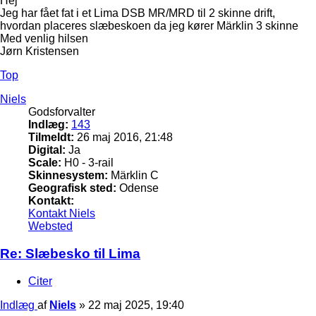
Hej
Jeg har fået fat i et Lima DSB MR/MRD til 2 skinne drift,
hvordan placeres slæbeskoen da jeg kører Märklin 3 skinne
Med venlig hilsen
Jørn Kristensen
Top
Niels
Godsforvalter
Indlæg:
143
Tilmeldt:
26 maj 2016, 21:48
Digital:
Ja
Scale:
H0 - 3-rail
Skinnesystem:
Märklin C
Geografisk sted:
Odense
Kontakt:
Kontakt Niels
Websted
Re: Slæbesko til Lima
Citer
Indlæg
af
Niels
»
22 maj 2025, 19:40