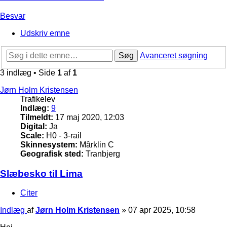
Besvar
Udskriv emne
Søg
Avanceret søgning
3 indlæg • Side
1
af
1
Jørn Holm Kristensen
Trafikelev
Indlæg:
9
Tilmeldt:
17 maj 2020, 12:03
Digital:
Ja
Scale:
H0 - 3-rail
Skinnesystem:
Mârklin C
Geografisk sted:
Tranbjerg
Slæbesko til Lima
Citer
Indlæg
af
Jørn Holm Kristensen
»
07 apr 2025, 10:58