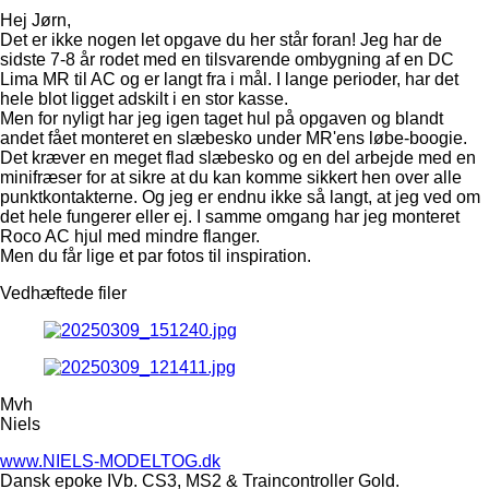
Hej Jørn,
Det er ikke nogen let opgave du her står foran! Jeg har de
sidste 7-8 år rodet med en tilsvarende ombygning af en DC
Lima MR til AC og er langt fra i mål. I lange perioder, har det
hele blot ligget adskilt i en stor kasse.
Men for nyligt har jeg igen taget hul på opgaven og blandt
andet fået monteret en slæbesko under MR'ens løbe-boogie.
Det kræver en meget flad slæbesko og en del arbejde med en
minifræser for at sikre at du kan komme sikkert hen over alle
punktkontakterne. Og jeg er endnu ikke så langt, at jeg ved om
det hele fungerer eller ej. I samme omgang har jeg monteret
Roco AC hjul med mindre flanger.
Men du får lige et par fotos til inspiration.
Vedhæftede filer
Mvh
Niels
www.NIELS-MODELTOG.dk
Dansk epoke IVb. CS3, MS2 & Traincontroller Gold.