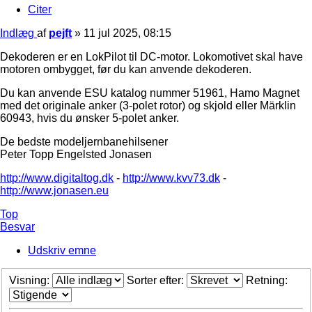
Citer
Indlæg
af
pejft
»
11 jul 2025, 08:15
Dekoderen er en LokPilot til DC-motor. Lokomotivet skal have
motoren ombygget, før du kan anvende dekoderen.
Du kan anvende ESU katalog nummer 51961, Hamo Magnet
med det originale anker (3-polet rotor) og skjold eller Märklin
60943, hvis du ønsker 5-polet anker.
De bedste modeljernbanehilsener
Peter Topp Engelsted Jonasen
http://www.digitaltog.dk
-
http://www.kvv73.dk
-
http://www.jonasen.eu
Top
Besvar
Udskriv emne
Visning:
Sorter efter:
Retning: