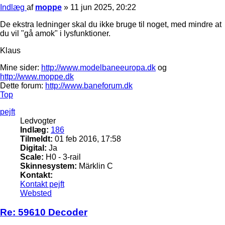
Indlæg
af
moppe
»
11 jun 2025, 20:22
De ekstra ledninger skal du ikke bruge til noget, med mindre at
du vil "gå amok" i lysfunktioner.
Klaus
Mine sider:
http://www.modelbaneeuropa.dk
og
http://www.moppe.dk
Dette forum:
http://www.baneforum.dk
Top
pejft
Ledvogter
Indlæg:
186
Tilmeldt:
01 feb 2016, 17:58
Digital:
Ja
Scale:
H0 - 3-rail
Skinnesystem:
Märklin C
Kontakt:
Kontakt pejft
Websted
Re: 59610 Decoder