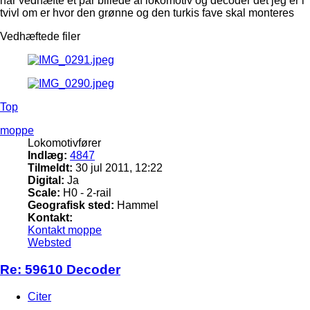
har vedhæfte et par billede af lokomotiv og decoder det jeg er i
tvivl om er hvor den grønne og den turkis fave skal monteres
Vedhæftede filer
Top
moppe
Lokomotivfører
Indlæg:
4847
Tilmeldt:
30 jul 2011, 12:22
Digital:
Ja
Scale:
H0 - 2-rail
Geografisk sted:
Hammel
Kontakt:
Kontakt moppe
Websted
Re: 59610 Decoder
Citer