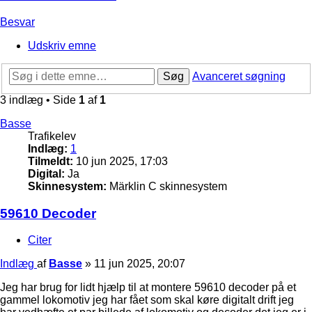
Besvar
Udskriv emne
Søg
Avanceret søgning
3 indlæg • Side
1
af
1
Basse
Trafikelev
Indlæg:
1
Tilmeldt:
10 jun 2025, 17:03
Digital:
Ja
Skinnesystem:
Märklin C skinnesystem
59610 Decoder
Citer
Indlæg
af
Basse
»
11 jun 2025, 20:07
Jeg har brug for lidt hjælp til at montere 59610 decoder på et
gammel lokomotiv jeg har fået som skal køre digitalt drift jeg