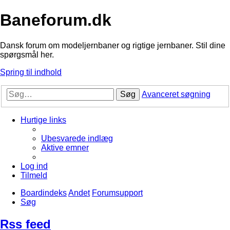
Baneforum.dk
Dansk forum om modeljernbaner og rigtige jernbaner. Stil dine
spørgsmål her.
Spring til indhold
Søg
Avanceret søgning
Hurtige links
Ubesvarede indlæg
Aktive emner
Log ind
Tilmeld
Boardindeks
Andet
Forumsupport
Søg
Rss feed