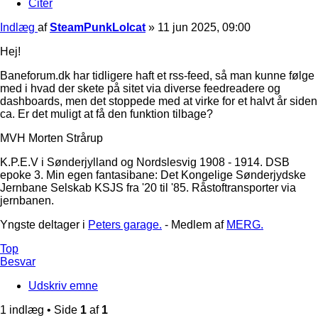
Citer
Indlæg
af
SteamPunkLolcat
»
11 jun 2025, 09:00
Hej!
Baneforum.dk har tidligere haft et rss-feed, så man kunne følge
med i hvad der skete på sitet via diverse feedreadere og
dashboards, men det stoppede med at virke for et halvt år siden
ca. Er det muligt at få den funktion tilbage?
MVH Morten Strårup
K.P.E.V i Sønderjylland og Nordslesvig 1908 - 1914. DSB
epoke 3. Min egen fantasibane: Det Kongelige Sønderjydske
Jernbane Selskab KSJS fra '20 til '85. Råstoftransporter via
jernbanen.
Yngste deltager i
Peters garage.
- Medlem af
MERG.
Top
Besvar
Udskriv emne
1 indlæg • Side
1
af
1