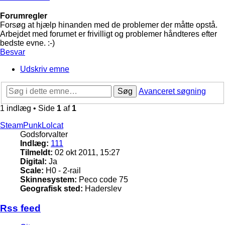
Forumregler
Forsøg at hjælp hinanden med de problemer der måtte opstå.
Arbejdet med forumet er frivilligt og problemer håndteres efter
bedste evne. :-)
Besvar
Udskriv emne
Søg
Avanceret søgning
1 indlæg • Side
1
af
1
SteamPunkLolcat
Godsforvalter
Indlæg:
111
Tilmeldt:
02 okt 2011, 15:27
Digital:
Ja
Scale:
H0 - 2-rail
Skinnesystem:
Peco code 75
Geografisk sted:
Haderslev
Rss feed