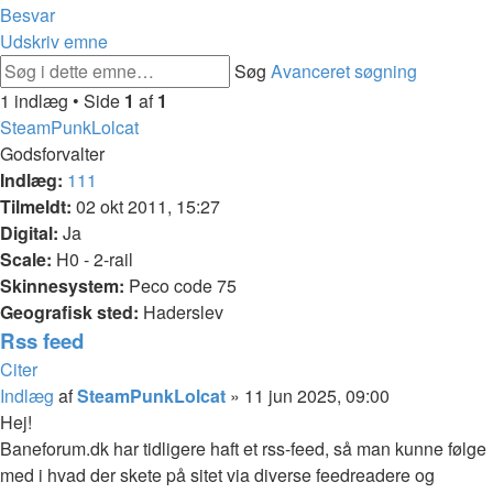
Besvar
Udskriv emne
Søg
Avanceret søgning
1 indlæg • Side
1
af
1
SteamPunkLolcat
Godsforvalter
Indlæg:
111
Tilmeldt:
02 okt 2011, 15:27
Digital:
Ja
Scale:
H0 - 2-rail
Skinnesystem:
Peco code 75
Geografisk sted:
Haderslev
Rss feed
Citer
Indlæg
af
SteamPunkLolcat
»
11 jun 2025, 09:00
Hej!
Baneforum.dk har tidligere haft et rss-feed, så man kunne følge
med i hvad der skete på sitet via diverse feedreadere og