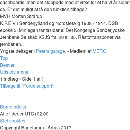
dashboards, men det stoppede med at virke for et halvt år siden
ca. Er det muligt at få den funktion tilbage?
MVH Morten Strårup
K.P.E.V i Sønderjylland og Nordslesvig 1908 - 1914. DSB
epoke 3. Min egen fantasibane: Det Kongelige Sønderjydske
Jernbane Selskab KSJS fra '20 til '85. Råstoftransporter via
jernbanen.
Yngste deltager i
Peters garage.
- Medlem af
MERG.
Top
Besvar
Udskriv emne
1 indlæg • Side
1
af
1
Tilbage til "Forumsupport"
Boardindeks
Alle tider er
UTC+02:00
Slet cookies
Copyright Baneforum - Århus 2017