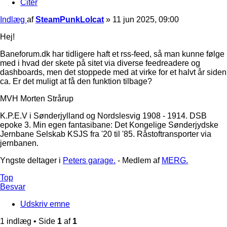
Citer
Indlæg
af
SteamPunkLolcat
»
11 jun 2025, 09:00
Hej!
Baneforum.dk har tidligere haft et rss-feed, så man kunne følge
med i hvad der skete på sitet via diverse feedreadere og
dashboards, men det stoppede med at virke for et halvt år siden
ca. Er det muligt at få den funktion tilbage?
MVH Morten Strårup
K.P.E.V i Sønderjylland og Nordslesvig 1908 - 1914. DSB
epoke 3. Min egen fantasibane: Det Kongelige Sønderjydske
Jernbane Selskab KSJS fra '20 til '85. Råstoftransporter via
jernbanen.
Yngste deltager i
Peters garage.
- Medlem af
MERG.
Top
Besvar
Udskriv emne
1 indlæg • Side
1
af
1