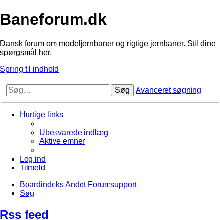
Baneforum.dk
Dansk forum om modeljernbaner og rigtige jernbaner. Stil dine
spørgsmål her.
Spring til indhold
Søg
Avanceret søgning
Hurtige links
Ubesvarede indlæg
Aktive emner
Log ind
Tilmeld
Boardindeks
Andet
Forumsupport
Søg
Rss feed