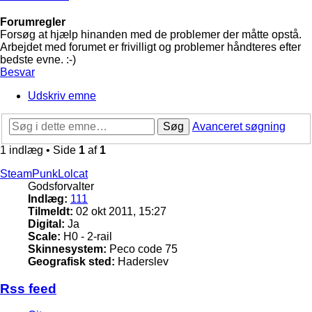
Forumregler
Forsøg at hjælp hinanden med de problemer der måtte opstå.
Arbejdet med forumet er frivilligt og problemer håndteres efter
bedste evne. :-)
Besvar
Udskriv emne
Søg
Avanceret søgning
1 indlæg • Side
1
af
1
SteamPunkLolcat
Godsforvalter
Indlæg:
111
Tilmeldt:
02 okt 2011, 15:27
Digital:
Ja
Scale:
H0 - 2-rail
Skinnesystem:
Peco code 75
Geografisk sted:
Haderslev
Rss feed