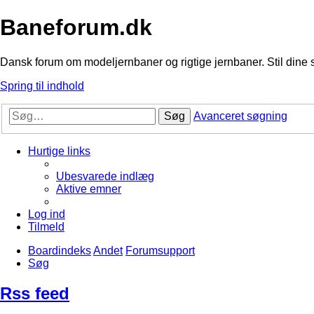
Baneforum.dk
Dansk forum om modeljernbaner og rigtige jernbaner. Stil dine 
Spring til indhold
Søg
Avanceret søgning
Hurtige links
Ubesvarede indlæg
Aktive emner
Log ind
Tilmeld
Boardindeks
Andet
Forumsupport
Søg
Rss feed