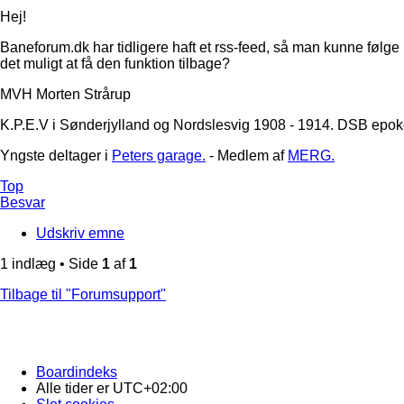
Hej!
Baneforum.dk har tidligere haft et rss-feed, så man kunne følge
det muligt at få den funktion tilbage?
MVH Morten Strårup
K.P.E.V i Sønderjylland og Nordslesvig 1908 - 1914. DSB epoke
Yngste deltager i
Peters garage.
- Medlem af
MERG.
Top
Besvar
Udskriv emne
1 indlæg • Side
1
af
1
Tilbage til "Forumsupport"
Boardindeks
Alle tider er
UTC+02:00