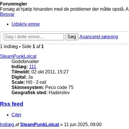
Forumregler
Forsøg at hjælp hinanden med de problemer der måtte opstå. Arbe
Besvar
Udskriv emne
Søg
Avanceret søgning
1 indlæg • Side
1
af
1
SteamPunkLolcat
Godsforvalter
Indlæg:
111
Tilmeldt:
02 okt 2011, 15:27
Digital:
Ja
Scale:
H0 - 2-rail
Skinnesystem:
Peco code 75
Geografisk sted:
Haderslev
Rss feed
Citer
Indlæg
af
SteamPunkLolcat
»
11 jun 2025, 09:00