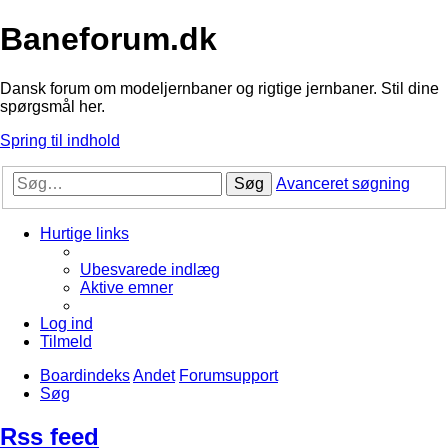
Baneforum.dk
Dansk forum om modeljernbaner og rigtige jernbaner. Stil dine
spørgsmål her.
Spring til indhold
Søg
Avanceret søgning
Hurtige links
Ubesvarede indlæg
Aktive emner
Log ind
Tilmeld
Boardindeks
Andet
Forumsupport
Søg
Rss feed