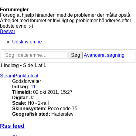
Forumregler
Forsøg at hjælp hinanden med de problemer der måtte opstå.
Arbejdet med forumet er frivilligt og problemer håndteres efter
bedste evne. :-)
Besvar
Udskriv emne
Søg
Avanceret søgning
1 indlæg • Side
1
af
1
SteamPunkLolcat
Godsforvalter
Indlæg:
111
Tilmeldt:
02 okt 2011, 15:27
Digital:
Ja
Scale:
H0 - 2-rail
Skinnesystem:
Peco code 75
Geografisk sted:
Haderslev
Rss feed