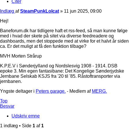
Citer
Indlæg
af
SteamPunkLolcat
»
11 jun 2025, 09:00
Hej!
Baneforum.dk har tidligere haft et rss-feed, så man kunne følge
med i hvad der skete på sitet via diverse feedreadere og
dashboards, men det stoppede med at virke for et halvt år siden
ca. Er det muligt at få den funktion tilbage?
MVH Morten Strårup
K.P.E.V i Sønderjylland og Nordslesvig 1908 - 1914. DSB
epoke 3. Min egen fantasibane: Det Kongelige Sønderjydske
Jernbane Selskab KSJS fra '20 til '85. Råstoftransporter via
jernbanen.
Yngste deltager i
Peters garage.
- Medlem af
MERG.
Top
Besvar
Udskriv emne
1 indlæg • Side
1
af
1