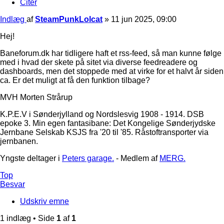
Citer
Indlæg
af
SteamPunkLolcat
»
11 jun 2025, 09:00
Hej!
Baneforum.dk har tidligere haft et rss-feed, så man kunne følge
med i hvad der skete på sitet via diverse feedreadere og
dashboards, men det stoppede med at virke for et halvt år siden
ca. Er det muligt at få den funktion tilbage?
MVH Morten Strårup
K.P.E.V i Sønderjylland og Nordslesvig 1908 - 1914. DSB
epoke 3. Min egen fantasibane: Det Kongelige Sønderjydske
Jernbane Selskab KSJS fra '20 til '85. Råstoftransporter via
jernbanen.
Yngste deltager i
Peters garage.
- Medlem af
MERG.
Top
Besvar
Udskriv emne
1 indlæg • Side
1
af
1