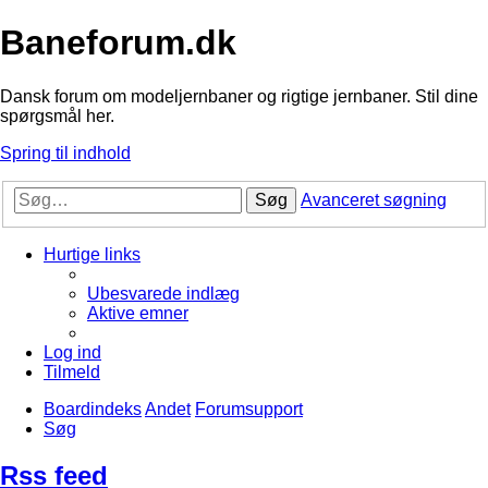
Baneforum.dk
Dansk forum om modeljernbaner og rigtige jernbaner. Stil dine
spørgsmål her.
Spring til indhold
Søg
Avanceret søgning
Hurtige links
Ubesvarede indlæg
Aktive emner
Log ind
Tilmeld
Boardindeks
Andet
Forumsupport
Søg
Rss feed