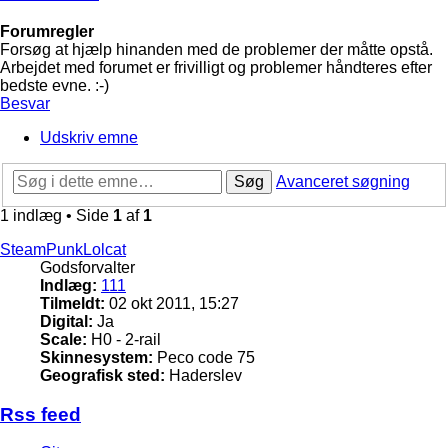
Forumregler
Forsøg at hjælp hinanden med de problemer der måtte opstå.
Arbejdet med forumet er frivilligt og problemer håndteres efter
bedste evne. :-)
Besvar
Udskriv emne
Søg
Avanceret søgning
1 indlæg • Side
1
af
1
SteamPunkLolcat
Godsforvalter
Indlæg:
111
Tilmeldt:
02 okt 2011, 15:27
Digital:
Ja
Scale:
H0 - 2-rail
Skinnesystem:
Peco code 75
Geografisk sted:
Haderslev
Rss feed