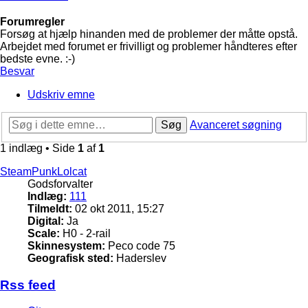
Forumregler
Forsøg at hjælp hinanden med de problemer der måtte opstå.
Arbejdet med forumet er frivilligt og problemer håndteres efter
bedste evne. :-)
Besvar
Udskriv emne
Søg
Avanceret søgning
1 indlæg • Side
1
af
1
SteamPunkLolcat
Godsforvalter
Indlæg:
111
Tilmeldt:
02 okt 2011, 15:27
Digital:
Ja
Scale:
H0 - 2-rail
Skinnesystem:
Peco code 75
Geografisk sted:
Haderslev
Rss feed