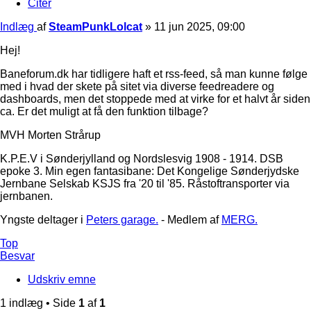
Citer
Indlæg
af
SteamPunkLolcat
»
11 jun 2025, 09:00
Hej!
Baneforum.dk har tidligere haft et rss-feed, så man kunne følge
med i hvad der skete på sitet via diverse feedreadere og
dashboards, men det stoppede med at virke for et halvt år siden
ca. Er det muligt at få den funktion tilbage?
MVH Morten Strårup
K.P.E.V i Sønderjylland og Nordslesvig 1908 - 1914. DSB
epoke 3. Min egen fantasibane: Det Kongelige Sønderjydske
Jernbane Selskab KSJS fra '20 til '85. Råstoftransporter via
jernbanen.
Yngste deltager i
Peters garage.
- Medlem af
MERG.
Top
Besvar
Udskriv emne
1 indlæg • Side
1
af
1